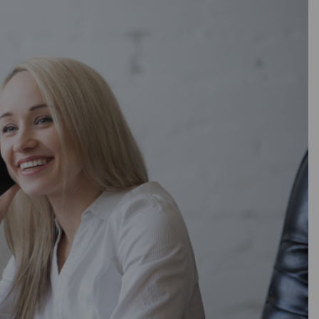
олистирол
я
77
21
В наличии