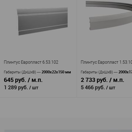
Orac de
TeckWood
Производитель
—
Производитель
—
SX105F
Венге
Артикул
—
Артикул
—
Полиуретан
МДФ
Материал
—
Материал
—
Бельгия
Россия
Страна
—
Страна
—
108
75
Высота, мм
—
Высота, мм
—
13
16
Ширина, мм
—
Ширина, мм
—
В избранное
В н
В избранное
В наличии
Плинтус Европласт 6.53.102
Плинтус Европласт 1.53.1
2000х22х150 мм
2000х1
Габариты (ДхШхВ)
—
Габариты (ДхШхВ)
—
645 руб. / м.п.
2 733 руб. / м.п.
1 289 руб.
5 466 руб.
/ шт
/ шт
В корзину
В корзину
Европласт
Европл
Производитель
—
Производитель
—
6.53.102
1.53.106 гибки
Артикул
—
Артикул
—