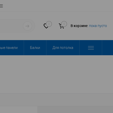
0
0
В корзине
пока пусто
вые панели
Балки
Для потолка