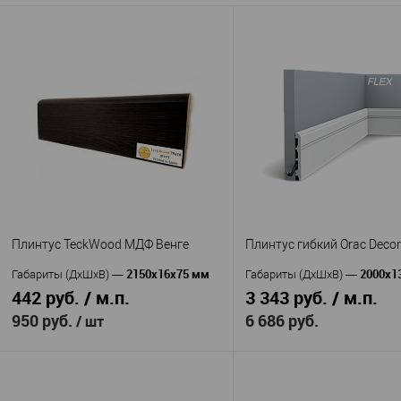
(Perfect Plus)
Клей монтажн
Артикул
—
Клей Перфект плюс 310
мл.
Артикул
—
мл.
Америка
Страна
—
Китай
Страна
—
В избранное
В н
В избранное
В наличии
Плинтус TeckWood МДФ Венге
Плинтус гибкий Orac Deco
2150х16х75 мм
2000х1
Габариты (ДхШхВ)
—
Габариты (ДхШхВ)
—
442 руб. / м.п.
3 343 руб. / м.п.
950 руб.
6 686 руб.
/ шт
В корзину
В корзину