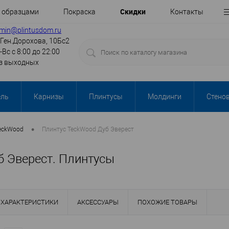
Cкидки
с образцами
Покраска
Контакты
min@plintusdom.ru
.Ген.Дорохова, 10Бс2
-Вс с 8:00 до 22:00
з выходных
ель
Карнизы
Плинтусы
Молдинги
Стено
•
eckWood
Плинтус TeckWood Дуб Эверест
б Эверест. Плинтусы
ХАРАКТЕРИСТИКИ
АКСЕССУАРЫ
ПОХОЖИЕ ТОВАРЫ