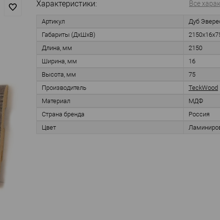
Характеристики:
Все хара
Артикул
Дуб Эвере
Габариты (ДхШхВ)
2150х16х7
Длина, мм
2150
Ширина, мм
16
Высота, мм
75
Производитель
TeckWood
Материал
МДФ
Страна бренда
Россия
Цвет
Ламиниро