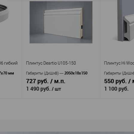
cor
HiWood
Производитель
—
Производител
Плинтус Hi Wood
Пли
Артикул
—
Артикул
—
B100V1
SX191
Полистирол
Д
Материал
—
Материал
—
Корея
Бель
Страна
—
Страна
—
103
Высота, мм
—
Высота, мм
—
22
Ширина, мм
—
Ширина, мм
—
аличии
В избранное
В наличии
В избранное
06 гибкий
Плинтус Deartio U105-150
Плинтус Hi Wo
7х70 мм
2050х18х150
Габариты (ДхШхВ)
—
Габариты (ДхШх
727 руб. / м.п.
550 руб. / 
1 490 руб.
1 100 руб.
/ шт
В корзину
аст
Deartio
Производител
Производитель
—
Пли
й
U105-150
Артикул
—
Артикул
—