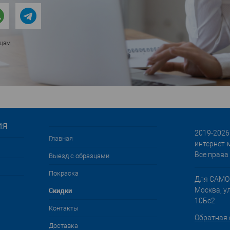
ицам
ия
2019-2026 
Главная
интернет-
Все права
Выезд с образцами
Покраска
Для САМО
Cкидки
Москва, у
10Бс2
Контакты
Обратная 
Доставка