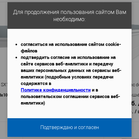
ый 310
Клей герметик Ultra Fix
Кле
Артикул
—
Артикул
—
100 мл.
Кита
Страна
—
Для продолжения пользования сайтом Вам
Китай
Страна
—
В избранное
необходимо:
аличии
В избранное
В наличии
согласиться на использование сайтом cookie-
файлов
подтвердить согласие на использование на
сайте сервисов веб-аналитики и передачу
ваших персональных данных на сервисы веб-
аналитики (подробные условиях передачи
содержатся в
r SX105F
Плинтус Hi Wood B100V1
Плинтус Orac d
Политике конфиденциальности
и в
3х108 мм
2000x22x103 мм
Габариты (ДхШхВ)
—
Габариты (ДхШх
пользовательском соглашении сервисов веб-
715 руб. / м.п.
2 448 руб. 
аналитики)
1 430 руб.
4 895 руб.
/
Подтверждаю и согласен
В корзину