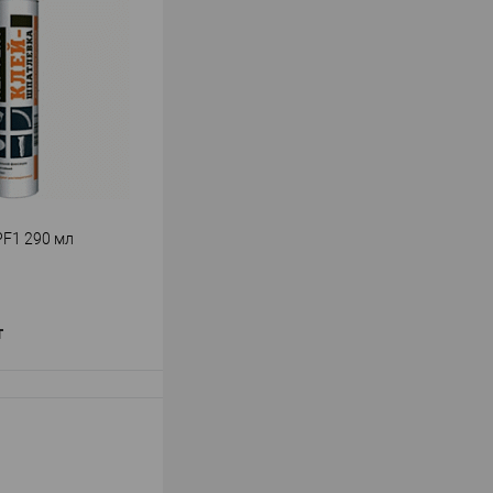
PF1 290 мл
т
В корзину
Перфект
ь
—