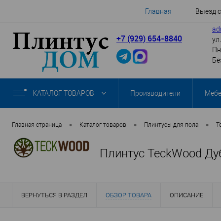
Главная
Выезд 
ad
+7 (929) 654-8840
ул
Пн
Бе
КАТАЛОГ ТОВАРОВ
Производители
Меб
•
•
•
Главная страница
Каталог товаров
Плинтусы для пола
T
Плинтус TeckWood Ду
ВЕРНУТЬСЯ В РАЗДЕЛ
ОБЗОР ТОВАРА
ОПИСАНИЕ