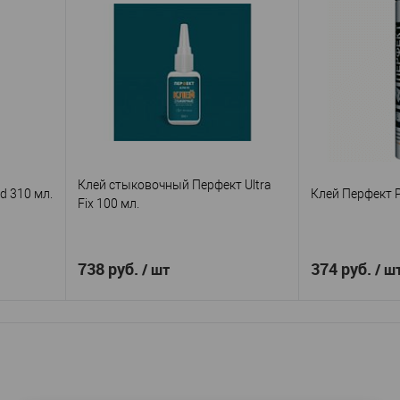
Клей стыковочный Перфект Ultra
d 310 мл.
Клей Перфект 
Fix 100 мл.
738 руб.
374 руб.
/ шт
/ ш
В корзину
od
Перфект
Производитель
—
Производител