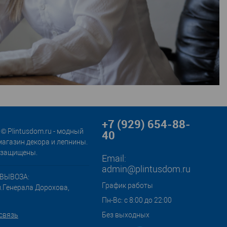
+7 (929) 654-88-
© Plintusdom.ru - модный
40
магазин декора и лепнины.
 защищены.
Email:
admin@plintusdom.ru
ВЫВОЗА:
График работы
л.Генерала Дорохова,
Пн-Вс: с 8:00 до 22:00
связь
Без выходных