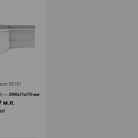
й PF1 290 мл
й
В наличии
ecor SX191
2000х21х210 мм
В)
—
/ м.п.
 шт
В корзину