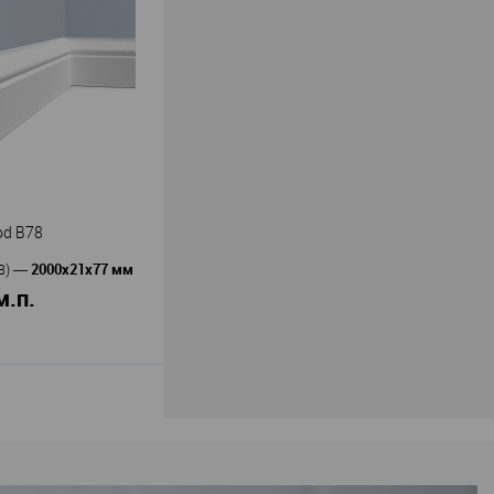
Orac decor
ь
—
нтус Orac decor
юрополимер
гия
210
21
В наличии
od B78
2000x21x77 мм
В)
—
м.п.
В корзину
HiWood
ь
—
нтус Hi Wood B78