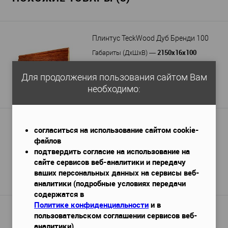
Плинтус TeckWood Дуб Бренди 100
2150х16х100
Габариты (ДхШхВ)
—
605 руб. / м.п.
Для продолжения пользования сайтом Вам
1 300 руб.
необходимо:
Подробнее
Плинтус Hi Wood B130V1
согласиться на использование сайтом cookie-
2000х18х130 мм
файлов
Габариты (ДхШхВ)
—
подтвердить согласие на использование на
1 150 руб. / м.п.
сайте сервисов веб-аналитики и передачу
2 300 руб.
ваших персональных данных на сервисы веб-
Подробнее
аналитики (подробные условиях передачи
содержатся в
Политике конфиденциальности
и в
Плинтус DECOR-DIZAYN 706-92SH
пользовательском соглашении сервисов веб-
аналитики)
2400х13х80
Габариты (ДхШхВ)
—