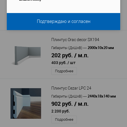
396 руб. / м.п.
951 руб.
Подтверждаю и согласен
Подробнее
Плинтус Orac decor SX194
2000х10х20 мм
Габариты (ДхШхВ)
—
202 руб. / м.п.
403 руб.
/ шт
Подробнее
Плинтус Cezar LPC 24
2440х18х140 мм
Габариты (ДхШхВ)
—
902 руб. / м.п.
2 200 руб.
Подробнее