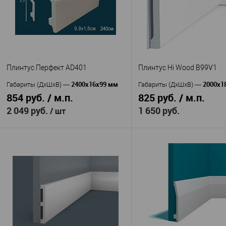
Плинтус Перфект AD401
Плинтус Hi Wood B99V1
2400x16x99 мм
2000х1
Габариты (ДхШхВ)
—
Габариты (ДхШхВ)
—
854 руб. / м.п.
825 руб. / м.п.
2 049 руб.
1 650 руб.
/ шт
В корзину
В корзину
HiWood
Перфект
Производитель
—
Производитель
—
Плинтус Hi Wo
AD 401
Артикул
—
Артикул
—
Полистирол
Полиуретан
Материал
—
Материал
—
Корея
Китай
Страна
—
Страна
—
99
99
Высота, мм
—
Высота, мм
—