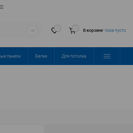
0
0
В корзине
пока пусто
вые панели
Балки
Для потолка