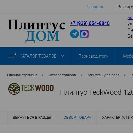
Главная
Выезд 
ad
+7 (929) 654-8840
ул
Пн
Бе
КАТАЛОГ ТОВАРОВ
Производители
Меб
•
•
•
Главная страница
Каталог товаров
Плинтусы для пола
T
Плинтус TeckWood 12
ВЕРНУТЬСЯ В РАЗДЕЛ
ОБЗОР ТОВАРА
ХАРАКТЕРИСТИ