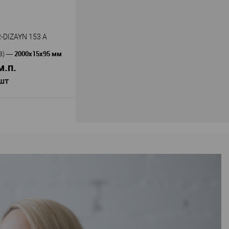
ия
70
13
-DIZAYN 153 А
2000х15х95 мм
В наличии
В)
—
м.п.
 шт
В корзину
Decor-Dizayn
ь
—
 А
олимер повышенной
ия
95
15