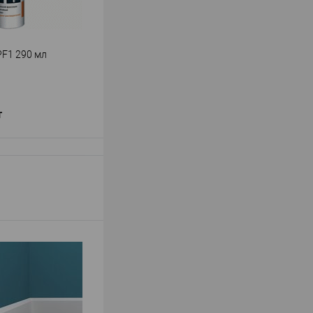
PF1 290 мл
т
В корзину
Перфект
ь
—
й PF1 290 мл
й
В наличии