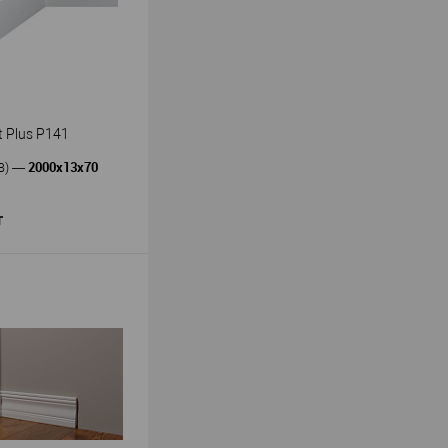
t Plus P141
2000х13х70
В)
—
т
В корзину
Перфект Плюс
ь
—
тус Perfect Plus
олимер повышенной