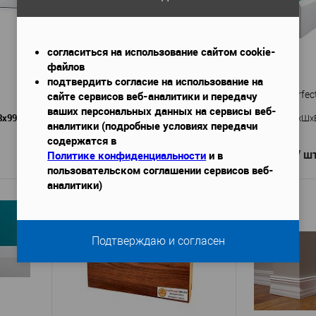
согласиться на использование сайтом cookie-
файлов
подтвердить согласие на использование на
сайте сервисов веб-аналитики и передачу
Плинтус TeckWood Дуб Бронза 100
Плинтус Perfec
ваших персональных данных на сервисы веб-
8х99 мм
2150х16х100
Габариты (ДхШхВ)
—
Габариты (ДхШх
аналитики (подробные условиях передачи
605 руб. / м.п.
содержатся в
617 руб.
1 300 руб.
/ ш
Политике конфиденциальности
и в
пользовательском соглашении сервисов веб-
аналитики)
В корзину
Подтверждаю и согласен
TeckWood
Производитель
—
Производител
od B99V1
Дуб Бронза 100
(Perfect Plus)
Артикул
—
МДФ
Плин
Материал
—
Артикул
—
Россия
P141
Страна
—
100
П
Высота, мм
—
Материал
—