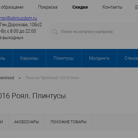
Cкидки
с образцами
Покраска
Контакты
min@plintusdom.ru
.Ген.Дорохова, 10Бс2
-Вс с 8:00 до 22:00
з выходных
ель
Карнизы
Плинтусы
Молдинги
Стено
•
eckWood
Плинтус TeckWood 12016 Роял
016 Роял. Плинтусы
КИ
АКСЕССУАРЫ
ПОХОЖИЕ ТОВАРЫ