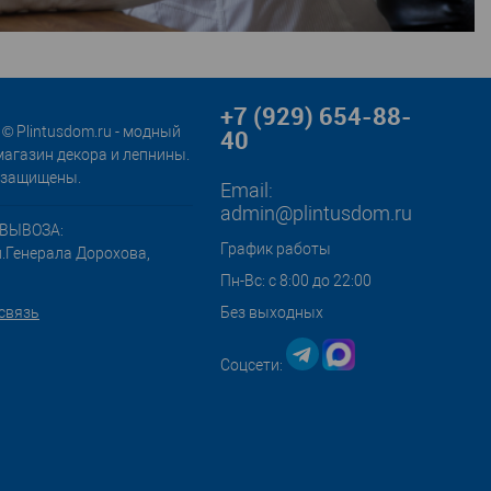
+7 (929) 654-88-
© Plintusdom.ru - модный
40
магазин декора и лепнины.
 защищены.
Email:
admin@plintusdom.ru
ВЫВОЗА:
График работы
л.Генерала Дорохова,
Пн-Вс: с 8:00 до 22:00
связь
Без выходных
Соцсети: