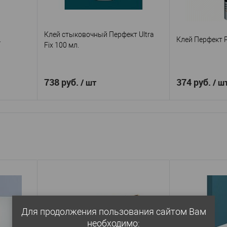
Клей стыковочный Перфект Ultra
.
Клей Перфект 
Fix 100 мл.
738 руб.
374 руб.
/ шт
/ ш
В корзину
т Плюс
Перфект
Производитель
—
Производител
Клей герметик Ultra Fix
Кле
Артикул
—
Артикул
—
плюс 310
100 мл.
Кита
Страна
—
Китай
Страна
—
В избранное
В избранное
В наличии
аличии
Для продолжения пользования сайтом Вам
необходимо: