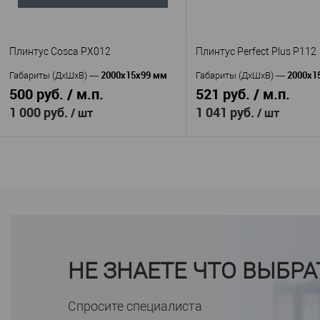
18
16
Ширина, мм
—
Ширина, мм
—
В избранное
В н
В избранное
В наличии
Плинтус Cosca PX012
Плинтус Perfect Plus P112
2000x15x99 мм
2000х1
Габариты (ДхШхВ)
—
Габариты (ДхШхВ)
—
500 руб. / м.п.
521 руб. / м.п.
1 000 руб.
1 041 руб.
/ шт
/ шт
В корзину
В корзину
Cosca
Перфек
Производитель
—
Производитель
—
PX012
(Perfect Plus)
Артикул
—
Экополимер
P112
Материал
—
Артикул
—
Россия
Полимер
Страна
—
Материал
—
НЕ ЗНАЕТЕ ЧТО ВЫБРА
99
повышенной прочности
Высота, мм
—
15
Россия
Ширина, мм
—
Страна
—
110
Высота, мм
—
В избранное
Спросите специалиста
В наличии
15
Ширина, мм
—