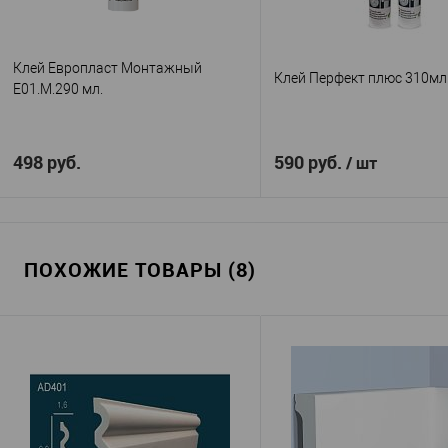
Клей Европласт Монтажный
Клей Перфект плюс 310мл
E01.M.290 мл.
498 руб.
590 руб.
/ шт
В корзину
В корзину
ПОХОЖИЕ ТОВАРЫ (8)
Европласт
Перфек
Производитель
—
Производитель
—
Монтажный 290 мл.
(Perfect Plus)
Артикул
—
Россия
Клей Перфект 
Страна
—
Артикул
—
мл.
В избранное
В наличии
Китай
Страна
—
В избранное
В н