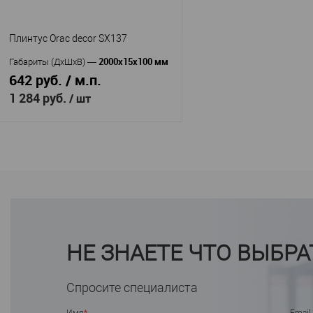
98
Высота, мм
—
В избранное
В н
16
Ширина, мм
—
Плинтус Orac decor SX137
В избранное
В наличии
2000х15х100 мм
Габариты (ДхШхВ)
—
642 руб. / м.п.
1 284 руб.
/ шт
В корзину
Orac decor
Производитель
—
SX137
Артикул
—
Дюрополимер
Материал
—
Бельгия
Страна
—
НЕ ЗНАЕТЕ ЧТО ВЫБРА
99
Высота, мм
—
15
Ширина, мм
—
В избранное
Спросите специалиста
В наличии