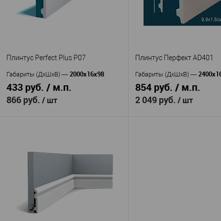
Плинтус Perfect Plus P07
Плинтус Перфект AD401
2000x16x98
2400x1
Габариты (ДхШхВ)
—
Габариты (ДхШхВ)
—
433 руб. / м.п.
854 руб. / м.п.
866 руб.
2 049 руб.
/ шт
/ шт
В корзину
В корзину
Перфект Плюс
Перфек
Производитель
—
Производитель
—
(Perfect Plus)
AD 401
Артикул
—
P07
Полиуретан
Артикул
—
Материал
—
Полимер
Китай
Материал
—
Страна
—
повышенной прочности
99
Высота, мм
—
Россия
16
Страна
—
Ширина, мм
—