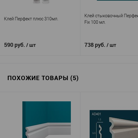
Клей стыковочный Перфект
Клей Перфект плюс 310мл.
Fix 100 мл.
590 руб.
738 руб.
/ шт
/ шт
В корзину
В корзину
ПОХОЖИЕ ТОВАРЫ (5)
Перфект Плюс
Перфек
Производитель
—
Производитель
—
(Perfect Plus)
Клей герметик U
Артикул
—
Клей Перфект плюс 310
100 мл.
Артикул
—
мл.
Китай
Страна
—
Китай
Страна
—
В избранное
В н
В избранное
В наличии