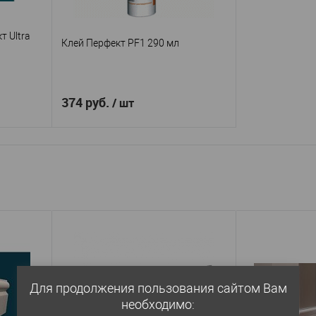
 Ultra
Клей Перфект PF1 290 мл
374 руб.
/ шт
В корзину
т
Перфект
Производитель
—
ltra Fix
Клей PF1 290 мл
Артикул
—
Китай
Страна
—
В избранное
В наличии
аличии
Для продолжения пользования сайтом Вам
необходимо: