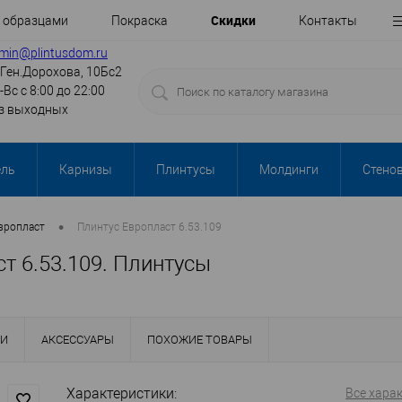
Cкидки
с образцами
Покраска
Контакты
min@plintusdom.ru
.Ген.Дорохова, 10Бс2
-Вс с 8:00 до 22:00
з выходных
ель
Карнизы
Плинтусы
Молдинги
Стено
•
вропласт
Плинтус Европласт 6.53.109
т 6.53.109. Плинтусы
КИ
АКСЕССУАРЫ
ПОХОЖИЕ ТОВАРЫ
Характеристики:
Все хара