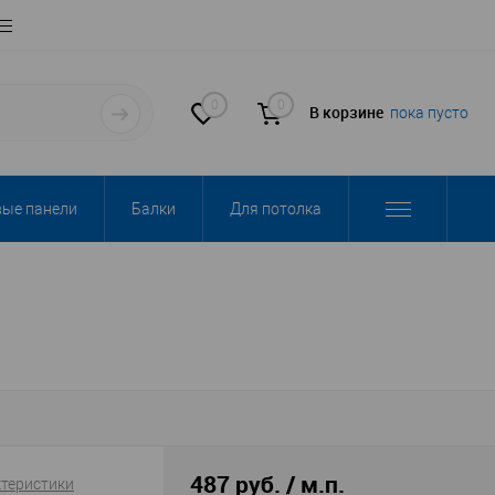
0
0
В корзине
пока пусто
вые панели
Балки
Для потолка
487 руб. / м.п.
ктеристики