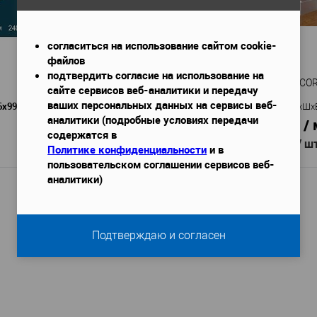
согласиться на использование сайтом cookie-
файлов
подтвердить согласие на использование на
Плинтус Ultrawood Base 0018 i
Плинтус DECOR
сайте сервисов веб-аналитики и передачу
ваших персональных данных на сервисы веб-
6x99 мм
2000х16х98 мм
Габариты (ДхШхВ)
—
Габариты (ДхШх
аналитики (подробные условиях передачи
600 руб. / м.п.
432 руб. / 
содержатся в
1 199 руб.
864 руб.
/ шт
/ ш
Политике конфиденциальности
и в
пользовательском соглашении сервисов веб-
аналитики)
В корзину
т
Ultrawood
Производитель
—
Производител
Подтверждаю и согласен
Base 0018 i
DD1
Артикул
—
Артикул
—
ЛДФ
П
Материал
—
Материал
—
Америка
прочности
Страна
—
98
Росс
Высота, мм
—
Страна
—
16
Ширина, мм
—
Высота, мм
—