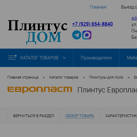
Главная
Выезд 
ad
+7 (929) 654-8840
ул
Пн
Бе
КАТАЛОГ ТОВАРОВ
Производители
Меб
•
•
•
Главная страница
Каталог товаров
Плинтусы для пола
Е
Плинтус Европлас
ВЕРНУТЬСЯ В РАЗДЕЛ
ОБЗОР ТОВАРА
ХАРАКТЕРИСТИ