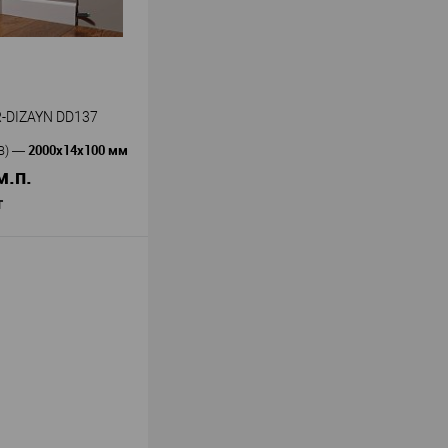
-DIZAYN DD137
2000х14х100 мм
В)
—
м.п.
т
В корзину
Decor-Dizayn
ь
—
37
олимер повышенной
ия
100