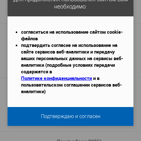
3 728 руб.
необходимо:
Подробнее
согласиться на использование сайтом cookie-
Плинтус Hi Wood B90V2
файлов
2000х14х90 мм
Габариты (ДхШхВ)
—
подтвердить согласие на использование на
675 руб. / м.п.
сайте сервисов веб-аналитики и передачу
ваших персональных данных на сервисы веб-
1 350 руб.
аналитики (подробные условиях передачи
Подробнее
содержатся в
Политике конфиденциальности
и в
пользовательском соглашении сервисов веб-
Плинтус Bello Deco ПЛ 16 Черный
аналитики)
антрацит
2000x19x80 мм
Габариты (ДхШхВ)
—
415 руб. / м.п.
829 руб.
/ шт
Подтверждаю и согласен
Подробнее