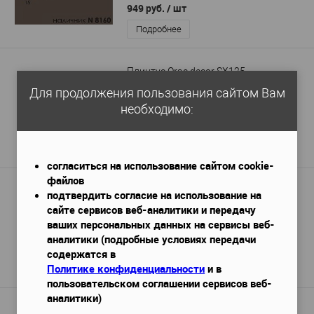
949 руб.
/ шт
Подробнее
Плинтус Orac decor SX125
2000х14х69 мм
Для продолжения пользования сайтом Вам
Габариты (ДхШхВ)
—
549 руб. / м.п.
необходимо:
1 098 руб.
Подробнее
согласиться на использование сайтом cookie-
файлов
Плинтус Orac decor SX173
подтвердить согласие на использование на
сайте сервисов веб-аналитики и передачу
2000x16x100 мм
Габариты (ДхШхВ)
—
ваших персональных данных на сервисы веб-
648 руб. / м.п.
аналитики (подробные условиях передачи
1 295 руб.
/ шт
содержатся в
Политике конфиденциальности
и в
Подробнее
пользовательском соглашении сервисов веб-
аналитики)
Плинтус Европласт 1.53.103 гибкий