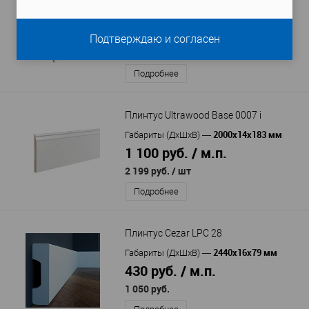
2000х14х109 мм
Габариты (ДхШхВ)
—
2 966 руб. / м.п.
Подтверждаю и согласен
5 932 руб.
/ шт
Подробнее
Плинтус Ultrawood Base 0007 i
2000x14x183 мм
Габариты (ДхШхВ)
—
1 100 руб. / м.п.
2 199 руб.
/ шт
Подробнее
Плинтус Cezar LPC 28
2440x16x79 мм
Габариты (ДхШхВ)
—
430 руб. / м.п.
1 050 руб.