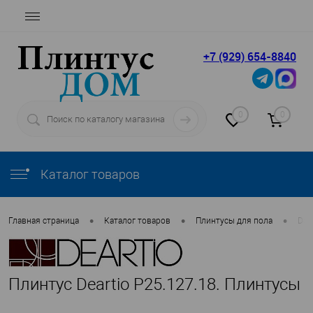
+7 (929) 654-8840
0
0
Каталог товаров
•
•
•
Главная страница
Каталог товаров
Плинтусы для пола
Dear
Плинтус Deartio P25.127.18. Плинтусы