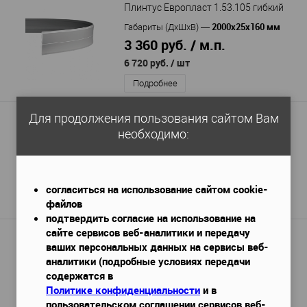
Плинтус Европласт 1.53.105 гибкий
2000х25х160 мм
Габариты (ДхШхВ)
—
3 360 руб. / м.п.
6 720 руб.
/ шт
Подробнее
Для продолжения пользования сайтом Вам
Плинтус Bello Deco ПЛ 29 Серый
гранит
необходимо:
2000x15x100 мм
Габариты (ДхШхВ)
—
535 руб. / м.п.
1 070 руб.
/ шт
согласиться на использование сайтом cookie-
Подробнее
файлов
подтвердить согласие на использование на
сайте сервисов веб-аналитики и передачу
Плинтус Hi Wood BE100
ваших персональных данных на сервисы веб-
аналитики (подробные условиях передачи
2000x13x100 мм
Габариты (ДхШхВ)
—
содержатся в
675 руб. / м.п.
Политике конфиденциальности
и в
1 350 руб.
/ шт
пользовательском соглашении сервисов веб-