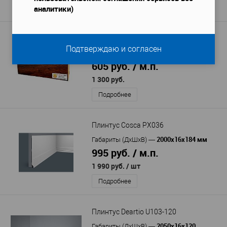
аналитики)
Подробнее
Плинтус TeckWood Дуб Скэйл 100
Подтверждаю и согласен
2150х16х100
Габариты (ДхШхВ)
—
605 руб. / м.п.
1 300 руб.
Подробнее
Плинтус Cosca PX036
2000x16x184 мм
Габариты (ДхШхВ)
—
995 руб. / м.п.
1 990 руб.
/ шт
Подробнее
Плинтус Deartio U103-120
2050x16x120
Габариты (ДхШхВ)
—