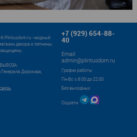
+7 (929) 654-88-
© Plintusdom.ru - модный
40
магазин декора и лепнины.
 защищены.
Email:
admin@plintusdom.ru
ВЫВОЗА:
График работы
л.Генерала Дорохова,
Пн-Вс: с 8:00 до 22:00
связь
Без выходных
Соцсети: