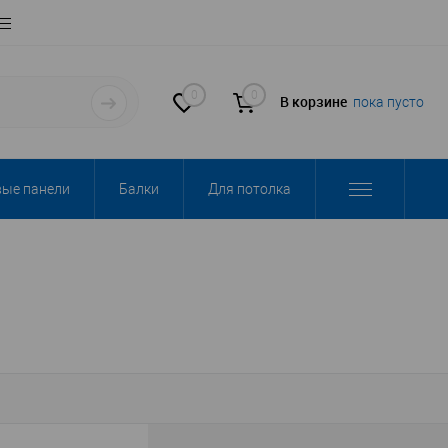
0
0
В корзине
пока пусто
вые панели
Балки
Для потолка