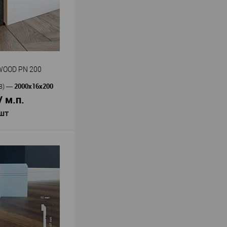
WOOD PN 200
2000x16x200
В)
—
/ м.п.
 шт
В корзину
Evrowood
ь
—
нтус EVROWOOD PN
ДФ
ия