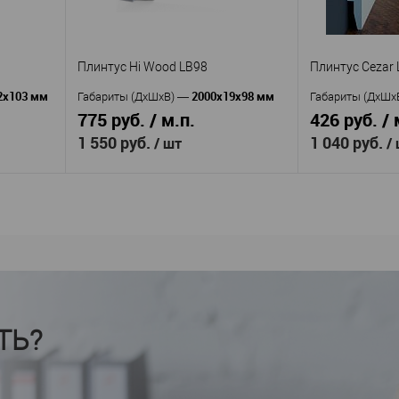
80
Высота, мм
—
Высота, мм
—
14
Ширина, мм
—
Ширина, мм
—
аличии
В избранное
В наличии
В избранное
Плинтус Hi Wood LB98
Плинтус Cezar 
2x103 мм
2000x19x98 мм
Габариты (ДхШхВ)
—
Габариты (ДхШх
775 руб. / м.п.
426 руб. / 
1 550 руб.
1 040 руб.
/ шт
/
В корзину
HiWood
Производитель
—
Производител
od
Плинтус Hi Wood LB98
LPC
Артикул
—
Артикул
—
Полистирол
П
Материал
—
Материал
—
Корея
Пол
Страна
—
Страна
—
ТЬ?
98
Высота, мм
—
Высота, мм
—
19
Ширина, мм
—
Ширина, мм
—
В избранное
В наличии
В избранное