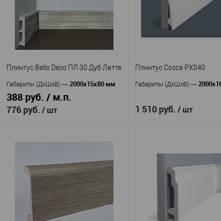
Плинтус Bello Deco ПЛ 30 Дуб Латте
Плинтус Cosca PX040
2000x15x80 мм
2000x1
Габариты (ДхШхВ)
—
Габариты (ДхШхВ)
—
388 руб. / м.п.
1 510 руб.
776 руб.
/ шт
/ шт
В корзину
В корзину
Cosca
Bello Deco
Производитель
—
Производитель
—
Плинтус Cosca
ПЛ 30 Дуб Латте
Артикул
—
Артикул
—
Экополимер
Полистирол высокой
Материал
—
Материал
—
Россия
плотности
Страна
—
133
Россия
Высота, мм
—
Страна
—