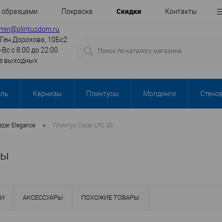
Cкидки
с образцами
Покраска
Контакты
min@plintusdom.ru
.Ген.Дорохова, 10Бс2
-Вс с 8:00 до 22:00
з выходных
ель
Карнизы
Плинтусы
Молдинги
Стено
•
ezar Elegance
Плинтус Cezar LPC 30
сы
КИ
АКСЕССУАРЫ
ПОХОЖИЕ ТОВАРЫ