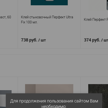
аст, 60
Клей стыковочный Перфект Ultra
Клей Перфект 
Fix 100 мл.
738 руб.
374 руб.
/ шт
/ ш
В корзину
аст
Перфект
Производитель
—
Производител
60мл.
Клей герметик Ultra Fix
Кле
Артикул
—
Артикул
—
100 мл.
Кита
Страна
—
Китай
Страна
—
аличии
В избранное
В избранное
В наличии
Для продолжения пользования сайтом Вам
необходимо: