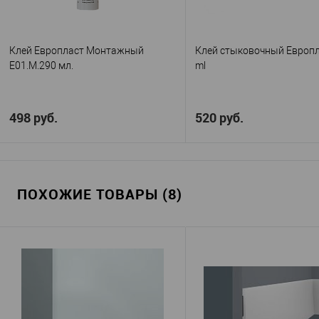
Клей Европласт Монтажный
Клей стыковочный Европл
E01.M.290 мл.
ml
498 руб.
520 руб.
В корзину
В корзину
ПОХОЖИЕ ТОВАРЫ (8)
Европласт
Европл
Производитель
—
Производитель
—
Монтажный 290 мл.
Стыковочный 
Артикул
—
Артикул
—
Россия
Россия
Страна
—
Страна
—
В избранное
В наличии
В избранное
В н