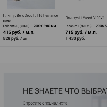
16
80
Ширина, мм
—
Высота, мм
—
15
Ширина, мм
—
В избранное
В н
Плинтус Bello Deco ПЛ 16 Песчаное
В избранное
В наличии
Плинтус Hi Wood B100V1
поле
2000x19x80 мм
2000x2
Габариты (ДхШхВ)
—
Габариты (ДхШхВ)
—
415 руб. / м.п.
715 руб. / м.п.
829 руб.
1 430 руб.
/ шт
В корзину
В корзину
HiWood
Bello Deco
Производитель
—
Производитель
—
Плинтус Hi Wo
ПЛ 16 Песчаное поле
Артикул
—
Артикул
—
B100V1
Полистирол высокой
Материал
—
Полистирол
плотности
Материал
—
НЕ ЗНАЕТЕ ЧТО ВЫБРА
Корея
Россия
Страна
—
Страна
—
103
80
Высота, мм
—
Высота, мм
—
22
19
Ширина, мм
—
Ширина, мм
—
Спросите специалиста