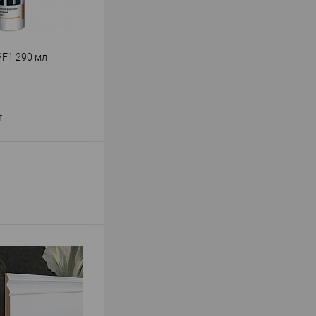
PF1 290 мл
т
В корзину
Перфект
ь
—
й PF1 290 мл
й
В наличии