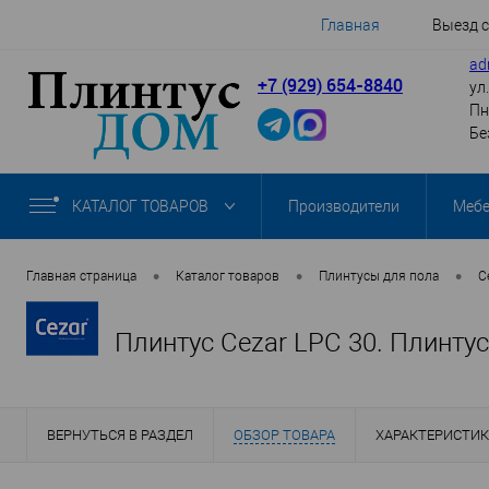
Главная
Выезд 
ad
+7 (929) 654-8840
ул
Пн
Бе
КАТАЛОГ ТОВАРОВ
Производители
Меб
•
•
•
Главная страница
Каталог товаров
Плинтусы для пола
C
Плинтус Cezar LPC 30. Плинту
ВЕРНУТЬСЯ В РАЗДЕЛ
ОБЗОР ТОВАРА
ХАРАКТЕРИСТИ