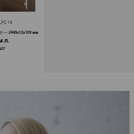
200
16
В наличии
LPC 18
2440х12х109 мм
В)
—
м.п.
 шт
В корзину
Cezar Elegance
ь
—
18
олистирол
ьша
109
12
В наличии