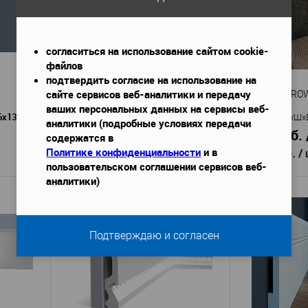
согласиться на использование сайтом cookie-
файлов
подтвердить согласие на использование на
сайте сервисов веб-аналитики и передачу
Плинтус Bello Deco XPS П 20
Плинтус EVRO
ваших персональных данных на сервисы веб-
6x133 мм
2000x14x80 мм
Габариты (ДхШхВ)
—
Габариты (ДхШх
аналитики (подробные условиях передачи
285 руб. / м.п.
1 295 руб. 
содержатся в
570 руб.
2 590 руб.
Политике конфиденциальности
и в
/ шт
/
пользовательском соглашении сервисов веб-
аналитики)
В корзину
Подтверждаю и согласен
Bello Deco
Производитель
—
Производител
 PX040
Плинтус Bello Deco XPS
Пли
Артикул
—
Артикул
—
П 20
200
Дюрополимер
М
Материал
—
Материал
—
Россия
Росс
Страна
—
Страна
—