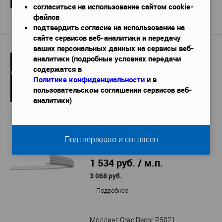
согласиться на использование сайтом cookie-
310 руб.
файлов
Подробнее
подтвердить согласие на использование на
сайте сервисов веб-аналитики и передачу
ваших персональных данных на сервисы веб-
Карниз Перфект AB132
аналитики (подробные условиях передачи
2400х38х38 мм
Габариты (ДхШхВ)
—
содержатся в
608 руб. / м.п.
Политике конфиденциальности
и в
пользовательском соглашении сервисов веб-
1 483 руб.
аналитики)
Подробнее
Карниз Европласт 1.50.295 гибкий
Подтверждаю и согласен
2000х30х30 мм
Габариты (ДхШхВ)
—
1 534 руб. / м.п.
3 068 руб.
Подробнее
Молдинг Orac Decor P5021