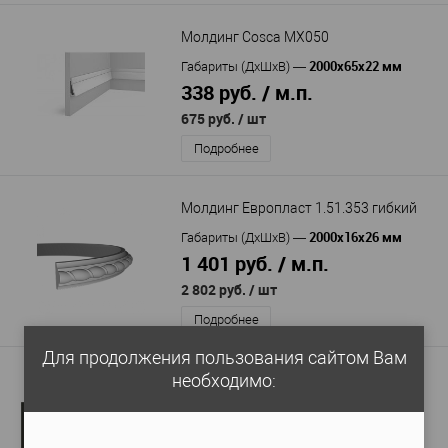
Молдинг Cosca MX050
2000x65x22 мм
Габариты (ДхШхВ)
—
338 руб. / м.п.
675 руб.
/ шт
Подробнее
Молдинг Европласт 1.51.353 гибкий
2000х16х26 мм
Габариты (ДхШхВ)
—
1 401 руб. / м.п.
2 802 руб.
/ шт
Подробнее
Для продолжения пользования сайтом Вам
необходимо:
Молдинг DECOR-DIZAYN DD603
2000х10х32 мм
Габариты (ДхШхВ)
—
155 руб. / м.п.