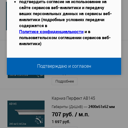
Карниз Перфект AA044F гибкий
подтвердить согласие на использование на
сайте сервисов веб-аналитики и передачу
2300х64х116 мм
Габариты (ДхШхВ)
—
ваших персональных данных на сервисы веб-
2 898 руб. / м.п.
аналитики (подробные условиях передачи
6 666 руб.
содержатся в
Политике конфиденциальности
и в
Подробнее
пользовательском соглашении сервисов веб-
аналитики)
Карниз Перфект AA045
2400х65х125 мм
Габариты (ДхШхВ)
—
1 484 руб. / м.п.
Подтверждаю и согласен
3 562 руб.
Подробнее
Карниз Перфект AB145
2400х61х62 мм
Габариты (ДхШхВ)
—
707 руб. / м.п.
1 697 руб.