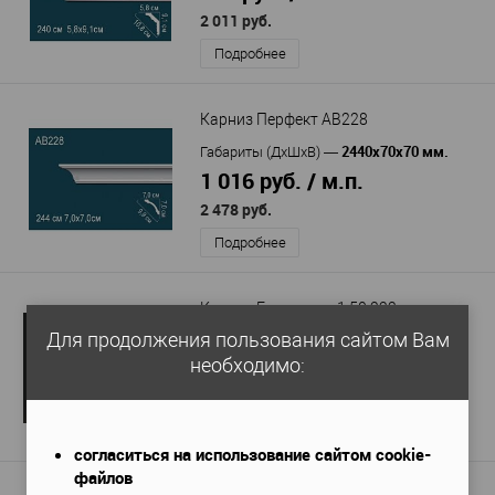
2 011 руб.
Подробнее
Карниз Перфект AB228
2440х70х70 мм.
Габариты (ДхШхВ)
—
1 016 руб. / м.п.
2 478 руб.
Подробнее
Карниз Европласт 1.50.222
Для продолжения пользования сайтом Вам
2000x162x170 мм
Габариты (ДхШхВ)
—
необходимо:
2 966 руб. / м.п.
5 932 руб.
Подробнее
согласиться на использование сайтом cookie-
файлов