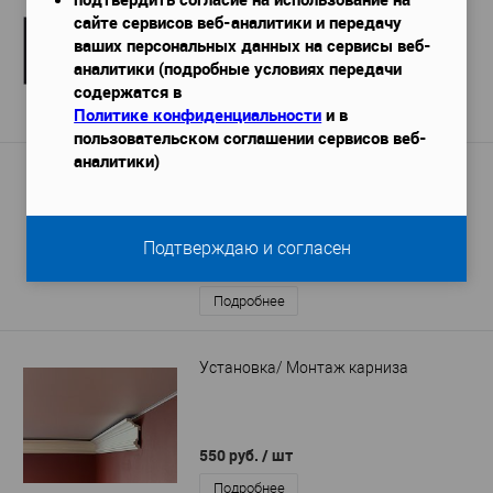
сайте сервисов веб-аналитики и передачу
2000х49х49 мм
Габариты (ДхШхВ)
—
ваших персональных данных на сервисы веб-
297 руб. / м.п.
аналитики (подробные условиях передачи
593 руб.
содержатся в
Политике конфиденциальности
и в
Подробнее
пользовательском соглашении сервисов веб-
аналитики)
Карниз Orac Decor C373F гибкий
2000x50x80 мм
Габариты (ДхШхВ)
—
7 070 руб. / м.п.
Подтверждаю и согласен
14 140 руб.
Подробнее
Установка/ Монтаж карниза
550 руб.
/ шт
Подробнее