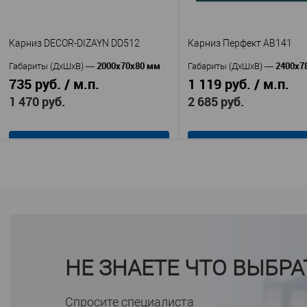
В избранное
В наличии
В избранное
В н
Карниз DECOR-DIZAYN DD512
Карниз Перфект AB141
2000х70х80 мм
2400х7
Габариты (ДхШхВ)
—
Габариты (ДхШхВ)
—
735 руб. / м.п.
1 119 руб. / м.п.
1 470 руб.
2 685 руб.
В корзину
В корзину
Decor-Dizayn
Перфек
Производитель
—
Производитель
—
Карниз DECOR-DIZAYN
AB141
Артикул
—
Артикул
—
DD512
Полиуретан
Материал
—
Полимер
Китай
Материал
—
Страна
—
повышенной прочности
102
Высота, мм
—
НЕ ЗНАЕТЕ ЧТО ВЫБРА
Россия
78
Страна
—
Ширина, мм
—
80
Высота, мм
—
В избранное
В н
40
Ширина, мм
—
Спросите специалиста