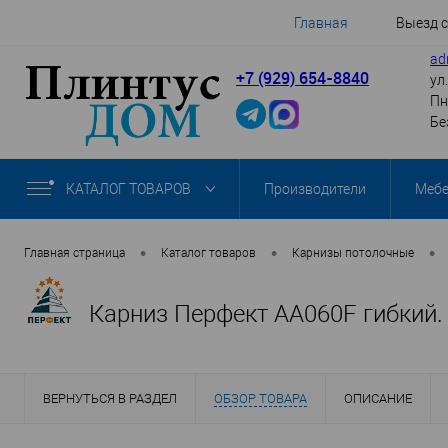
Главная
Выезд 
ad
+7 (929) 654-8840
ул
Пн
Бе
КАТАЛОГ ТОВАРОВ
Производители
Меб
•
•
•
Главная страница
Каталог товаров
Карнизы потолочные
Карниз Перфект AA060F гибкий.
ВЕРНУТЬСЯ В РАЗДЕЛ
ОБЗОР ТОВАРА
ОПИСАНИЕ