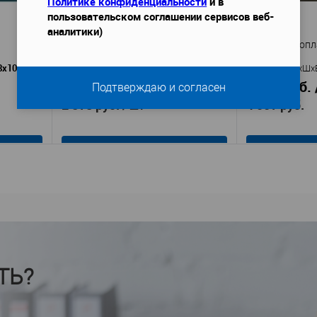
Политике конфиденциальности
и в
аличии
пользовательском соглашении сервисов веб-
В избранное
В наличии
В избранное
аналитики)
Карниз DECOR-DIZAYN DD514
Карниз Европла
8х102 мм
2000х43х120 мм
Габариты (ДхШхВ)
—
Габариты (ДхШх
1 189 руб. / м.п.
2 004 руб. 
Подтверждаю и согласен
2 378 руб.
4 007 руб.
/ шт
В корзину
т
Decor-Dizayn
Производител
Производитель
—
1.5
DD514
Артикул
—
Артикул
—
П
Полимер
Материал
—
Материал
—
Росс
повышенной прочности
Страна
—
Россия
Высота, мм
—
Страна
—
ТЬ?
120
Ширина, мм
—
Высота, мм
—
43
Глубина, мм
—
Ширина, мм
—
аличии
В избранное
В избранное
В наличии