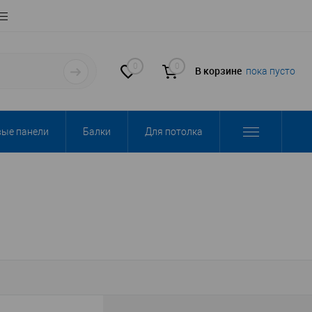
0
0
В корзине
пока пусто
вые панели
Балки
Для потолка