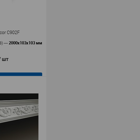
cor C902F
2000x103x103 мм
В)
—
/ шт
В корзину
Orac decor
ь
—
низ Orac Decor
олиуретан
гия
103
103