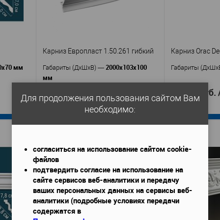
Карниз Европласт 1.50.261 гибкий
Карниз Orac De
0х70 мм
2000х103х100
Габариты (ДхШхВ)
—
Габариты (ДхШх
мм
3 014 руб. / м.п.
10 746 руб.
Для продолжения пользования сайтом Вам
6 028 руб.
/ шт
необходимо:
В корзину
согласиться на использование сайтом cookie-
т
Производител
файлов
Европласт
Кар
Производитель
—
Артикул
—
подтвердить согласие на использование на
1.50.261 гибкий
C902F
Артикул
—
сайте сервисов веб-аналитики и передачу
Полиуретан
П
Материал
—
Материал
—
ваших персональных данных на сервисы веб-
Россия
Бель
Страна
—
Страна
—
аналитики (подробные условиях передачи
100
Высота, мм
—
Высота, мм
—
содержатся в
103
Ширина, мм
—
Ширина, мм
—