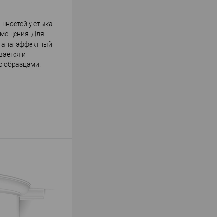
ешностей у стыка
омещения. Для
тана: эффектный
вается и
с образцами.