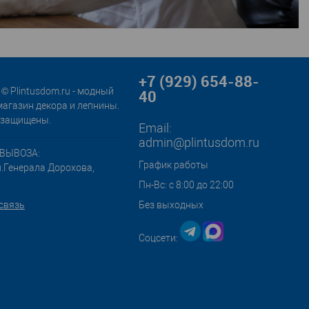
+7 (929) 654-88-
© Plintusdom.ru - модный
40
магазин декора и лепнины.
 защищены.
Email:
admin@plintusdom.ru
ВЫВОЗА:
График работы
л.Генерала Дорохова,
Пн-Вс: с 8:00 до 22:00
связь
Без выходных
Соцсети: