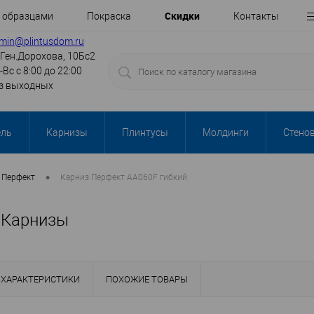
Cкидки
с образцами
Покраска
Контакты
min@plintusdom.ru
.Ген.Дорохова, 10Бс2
-Вс с 8:00 до 22:00
з выходных
ель
Карнизы
Плинтусы
Молдинги
Стено
•
Перфект
Карниз Перфект AA060F гибкий
 Карнизы
ХАРАКТЕРИСТИКИ
ПОХОЖИЕ ТОВАРЫ