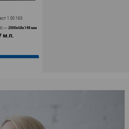
В наличии
ст 1.50.163
2000х68х148 мм
В)
—
/ м.п.
В корзину
Европласт
ь
—
0.163
олиуретан
ия
148
68
68
В наличии