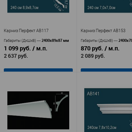
Карниз Перфект AB117
Карниз Перфект AB153
2400х89х87 мм
2400х7
Габариты (ДхШхВ)
—
Габариты (ДхШхВ)
—
1 099 руб. / м.п.
870 руб. / м.п.
2 637 руб.
2 089 руб.
В корзину
В корзину
Перфект
Перфек
Производитель
—
Производитель
—
AB117
AB153
Артикул
—
Артикул
—
Полиуретан
Полиуретан
Материал
—
Материал
—
Китай
Китай
Страна
—
Страна
—
87
70
Высота, мм
—
Высота, мм
—
89
70
Ширина, мм
—
Глубина, мм
—