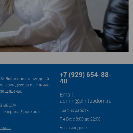
+7 (929) 654-88-
© Plintusdom.ru - модный
40
магазин декора и лепнины.
 защищены.
Email:
admin@plintusdom.ru
ВЫВОЗА:
График работы
л.Генерала Дорохова,
Пн-Вс: с 8:00 до 22:00
связь
Без выходных