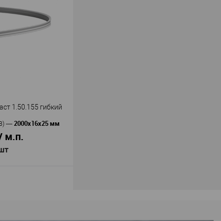
Перфект
ь
—
13
олиуретан
й
55
56
В наличии
ст 1.50.155 гибкий
2000х16х25 мм
В)
—
/ м.п.
 шт
В корзину
Европласт
ь
—