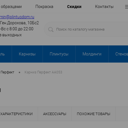
Cкидки
с образцами
Покраска
Контакты
min@plintusdom.ru
.Ген.Дорохова, 10Бс2
-Вс с 8:00 до 22:00
з выходных
ель
Карнизы
Плинтусы
Молдинги
Стено
•
Перфект
Карниз Перфект AA053
ы
ХАРАКТЕРИСТИКИ
АКСЕССУАРЫ
ПОХОЖИЕ ТОВАРЫ