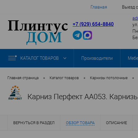
Главная
Выезд 
ad
+7 (929) 654-8840
ул
Пн
Бе
КАТАЛОГ ТОВАРОВ
Производители
Меб
•
•
•
Главная страница
Каталог товаров
Карнизы потолочные
Карниз Перфект AA053. Карниз
ВЕРНУТЬСЯ В РАЗДЕЛ
ОБЗОР ТОВАРА
ОПИСАНИЕ