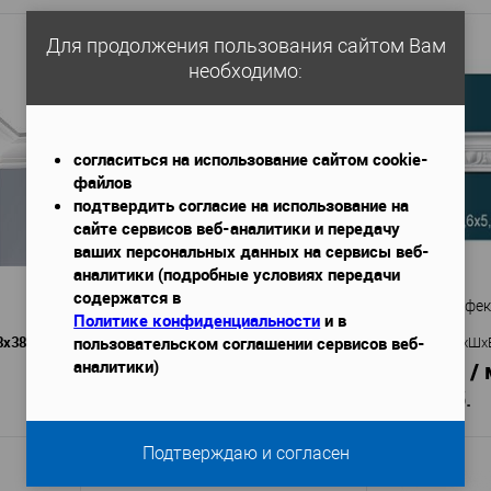
Для продолжения пользования сайтом Вам
необходимо:
согласиться на использование сайтом cookie-
файлов
подтвердить согласие на использование на
сайте сервисов веб-аналитики и передачу
ваших персональных данных на сервисы веб-
аналитики (подробные условиях передачи
содержатся в
Карниз Perfect Plus P153
Карниз Перфек
Политике конфиденциальности
и в
пользовательском соглашении сервисов веб-
8x38 мм
2000х41х60
Габариты (ДхШхВ)
—
Габариты (ДхШх
аналитики)
760 руб. / 
666 руб.
1 824 руб.
/ шт
Подтверждаю и согласен
В корзину