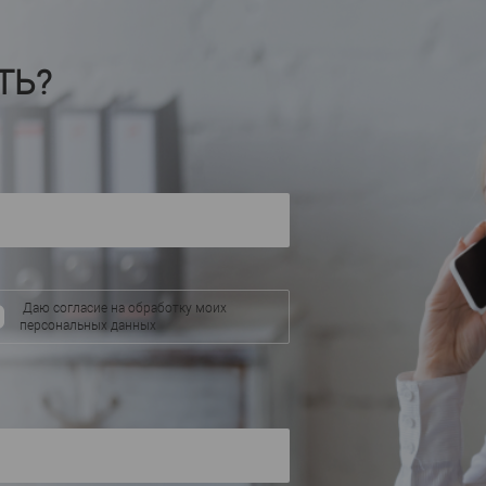
C321F
1.5
Артикул
—
Артикул
—
Полиуретан
П
Материал
—
Материал
—
Бельгия
Росс
Страна
—
Страна
—
ТЬ?
99
Высота, мм
—
Высота, мм
—
50
Ширина, мм
—
Ширина, мм
—
аличии
В избранное
В наличии
В избранное
Даю согласие на обработку моих
персональных данных