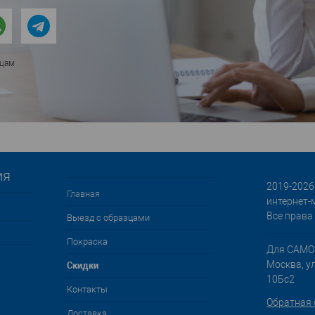
ицам
ия
2019-2026 
Главная
интернет-
Все права
Выезд с образцами
Покраска
Для САМО
Cкидки
Москва, у
10Бс2
Контакты
Обратная 
Доставка