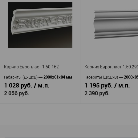
Перфект Плюс
HiWood
Производитель
—
Производитель
—
(Perfect Plus)
Карниз Hi Woo
Артикул
—
P37
Полистирол
Артикул
—
Материал
—
Полимер
Корея
Материал
—
Страна
—
повышенной прочности
38
Высота, мм
—
Россия
38
Страна
—
Ширина, мм
—
30
Высота, мм
—
В избранное
В н
28
Ширина, мм
—
Карниз Европласт 1.50.162
Карниз Европласт 1.50.29
В избранное
В наличии
2000х61х84 мм
2000х8
Габариты (ДхШхВ)
—
Габариты (ДхШхВ)
—
1 028 руб. / м.п.
1 195 руб. / м.п.
2 056 руб.
2 390 руб.
В корзину
В корзину
Европласт
Европл
Производитель
—
Производитель
—