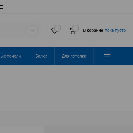
0
0
В корзине
пока пусто
вые панели
Балки
Для потолка