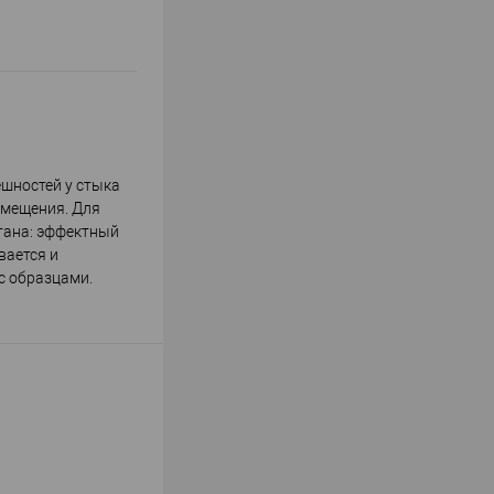
ешностей у стыка
омещения. Для
тана: эффектный
вается и
с образцами.