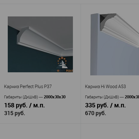
AA053F
Артикул
—
Полиуретан
Материал
—
Китай
Страна
—
60
Высота, мм
—
53
Ширина, мм
—
В избранное
В наличии
Карниз Perfect Plus P37
Карниз Hi Wood A53
2000х30х30
2000x3
Габариты (ДхШхВ)
—
Габариты (ДхШхВ)
—
158 руб. / м.п.
335 руб. / м.п.
315 руб.
670 руб.
В корзину
В корзину