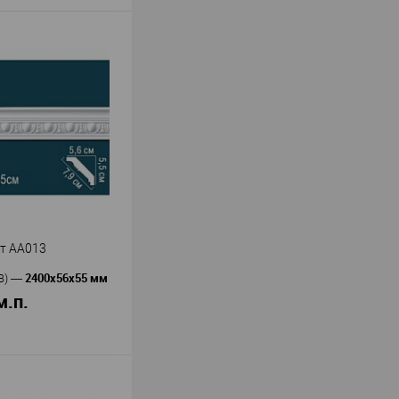
т AA013
2400х56х55 мм
В)
—
м.п.
В корзину