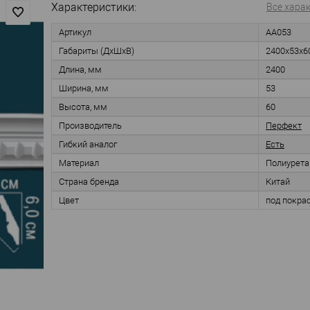
Характеристики:
Все хара
Артикул
AA053
Габариты (ДхШхВ)
2400х53х6
Длина, мм
2400
Ширина, мм
53
Высота, мм
60
Производитель
Перфект
Гибкий аналог
Есть
Материал
Полиурета
Страна бренда
Китай
Цвет
под покра