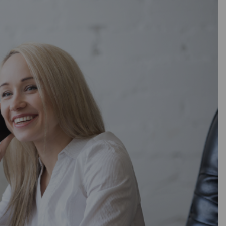
0.155 гибкий
олиуретан
ия
25
16
В наличии