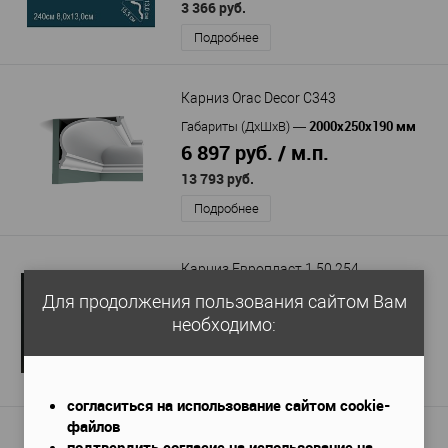
3 366 руб.
Подробнее
Карниз Orac Decor C343
2000x250x190 мм
Габариты (ДхШхВ)
—
6 897 руб. / м.п.
13 793 руб.
Подробнее
Карниз Европласт 1.50.254
2000x93x130 мм
Габариты (ДхШхВ)
—
Для продолжения пользования сайтом Вам
1 692 руб. / м.п.
необходимо:
3 384 руб.
Подробнее
согласиться на использование сайтом cookie-
файлов
Карниз Cosca KX002
подтвердить согласие на использование на