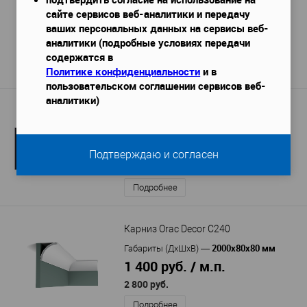
сайте сервисов веб-аналитики и передачу
2000x53x120 мм
Габариты (ДхШхВ)
—
ваших персональных данных на сервисы веб-
885 руб. / м.п.
аналитики (подробные условиях передачи
1 770 руб.
/ шт
содержатся в
Политике конфиденциальности
и в
Подробнее
пользовательском соглашении сервисов веб-
аналитики)
Карниз DECOR-DIZAYN DD39
2000х42х46 мм
Габариты (ДхШхВ)
—
292 руб. / м.п.
Подтверждаю и согласен
583 руб.
Подробнее
Карниз Orac Decor C240
2000x80x80 мм
Габариты (ДхШхВ)
—
1 400 руб. / м.п.
2 800 руб.
Подробнее