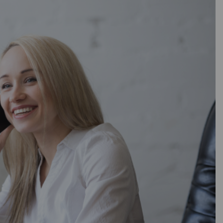
гия
148
124
В наличии