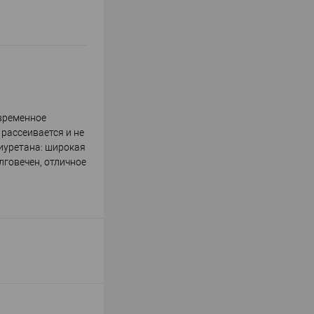
овременное
 рассеивается и не
иуретана: широкая
лговечен, отличное