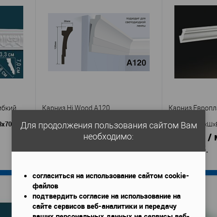
ибкий
Карниз Hi Wood A120
Карниз Европла
3х70 мм
2000x36x120 мм
Для продолжения пользования сайтом Вам
Габариты (ДхШхВ)
—
Габариты (ДхШх
1 250 руб. / м.п.
768 руб. / 
необходимо:
2 500 руб.
1 536 руб.
согласиться на использование сайтом cookie-
В корзину
файлов
подтвердить согласие на использование на
сайте сервисов веб-аналитики и передачу
т
HiWood
Производитель
—
Производител
ваших персональных данных на сервисы веб-