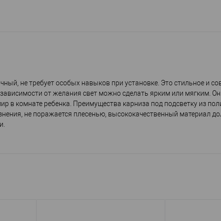
чный, не требует особых навыков при установке. Это стильное и с
 зависимости от желания свет можно сделать ярким или мягким. Он
ир в комнате ребенка. Преимущества карниза под подсветку из пол
знения, не поражается плесенью, высококачественный материал до
и.