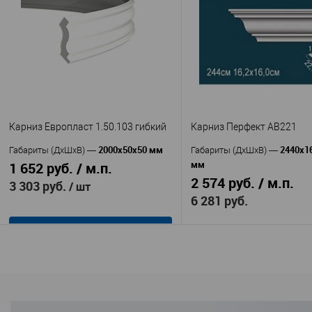
(Perfect Plus)
AA084F
Артикул
—
P44
Полиуретан
Артикул
—
Материал
—
Полимер
Китай
Материал
—
Страна
—
повышенной прочности
70
Высота, мм
—
Россия
33
Страна
—
Ширина, мм
—
76
Высота, мм
—
В избранное
В н
76
Ширина, мм
—
В избранное
В наличии
Карниз Европласт 1.50.103 гибкий
Карниз Перфект AB221
2000х50х50 мм
2440х1
Габариты (ДхШхВ)
—
Габариты (ДхШхВ)
—
мм
1 652 руб. / м.п.
2 574 руб. / м.п.
3 303 руб.
/ шт
6 281 руб.
В корзину
В корзину
Европласт
Производитель
—
Перфек
1.50.103 гибкий
Производитель
—
Артикул
—
AB221
Полиуретан
Артикул
—
Материал
—