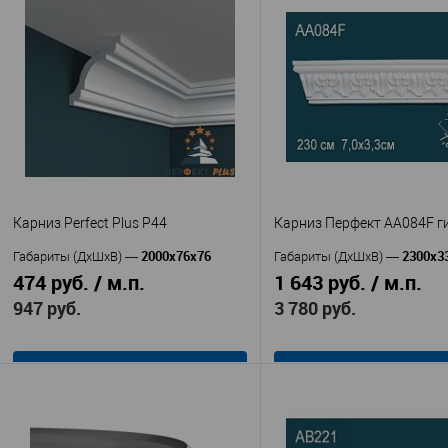
Карниз Perfect Plus P44
Карниз Перфект AA084F г
2000х76х76
2300х3
Габариты (ДхШхВ)
—
Габариты (ДхШхВ)
—
474 руб. / м.п.
1 643 руб. / м.п.
947 руб.
3 780 руб.
В корзину
В корзину
Перфект Плюс
Перфек
Производитель
—
Производитель
—