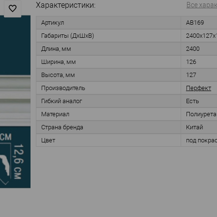
Характеристики:
Все хара
Артикул
AB169
Габариты (ДхШхВ)
2400х127х
Длина, мм
2400
Ширина, мм
126
Высота, мм
127
Производитель
Перфект
Гибкий аналог
Есть
Материал
Полиурета
Страна бренда
Китай
Цвет
под покра