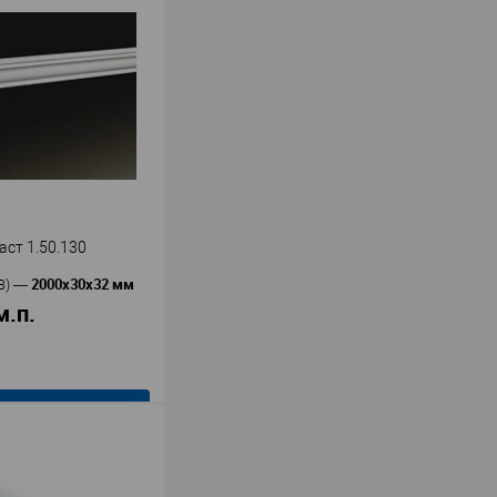
ст 1.50.130
2000х30х32 мм
В)
—
м.п.
В корзину
Европласт
ь
—