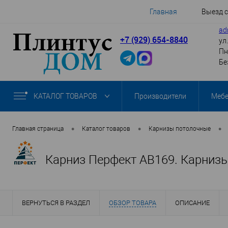
Главная
Выезд 
ad
+7 (929) 654-8840
ул
Пн
Бе
КАТАЛОГ ТОВАРОВ
Производители
Меб
•
•
•
Главная страница
Каталог товаров
Карнизы потолочные
Карниз Перфект AB169. Карниз
ВЕРНУТЬСЯ В РАЗДЕЛ
ОБЗОР ТОВАРА
ОПИСАНИЕ