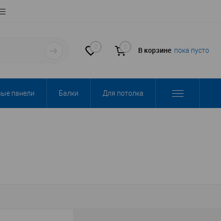
0
0
В корзине
пока пусто
вые панели
Балки
Для потолка