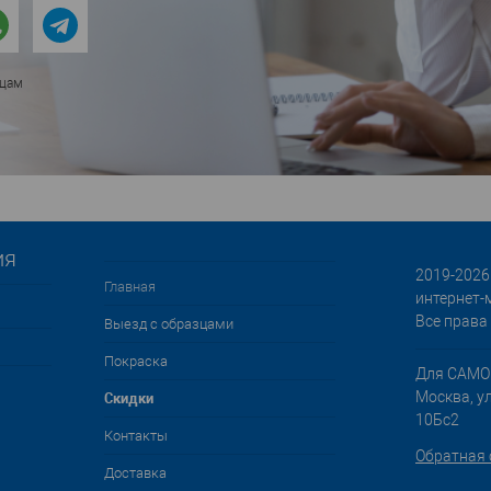
ицам
ия
2019-2026 
Главная
интернет-
Все права
Выезд с образцами
Покраска
Для САМО
Cкидки
Москва, у
10Бс2
Контакты
Обратная 
Доставка