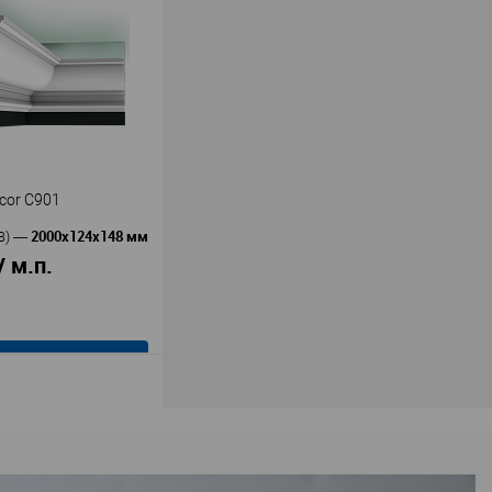
0.130
олиуретан
ия
32
30
30
В наличии
cor C901
2000x124x148 мм
В)
—
/ м.п.
В корзину
Orac decor
ь
—
1
олиуретан