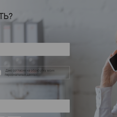
Бельгия
Бель
Страна
—
Страна
—
50
Высота, мм
—
Высота, мм
—
ТЬ?
50
Ширина, мм
—
Ширина, мм
—
В избранное
В наличии
В избранное
аличии
Даю согласие на обработку моих
персональных данных