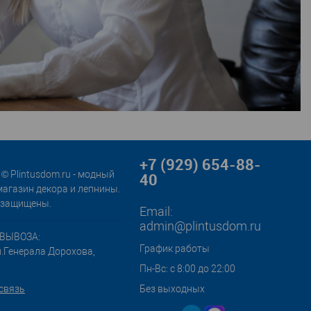
+7 (929) 654-88-
© Plintusdom.ru - модный
40
магазин декора и лепнины.
 защищены.
Email:
admin@plintusdom.ru
ВЫВОЗА:
График работы
л.Генерала Дорохова,
Пн-Вс: с 8:00 до 22:00
связь
Без выходных