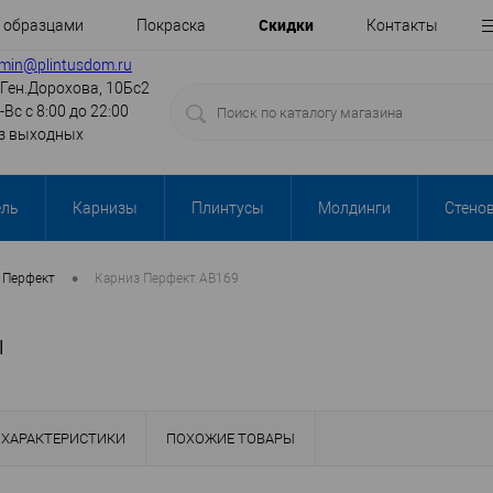
Cкидки
с образцами
Покраска
Контакты
min@plintusdom.ru
.Ген.Дорохова, 10Бс2
-Вс с 8:00 до 22:00
з выходных
ель
Карнизы
Плинтусы
Молдинги
Стено
•
Перфект
Карниз Перфект AB169
ы
ХАРАКТЕРИСТИКИ
ПОХОЖИЕ ТОВАРЫ