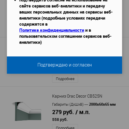
сайте сервисов веб-аналитики и передачу
2400х180х172 мм
Габариты (ДхШхВ)
—
ваших персональных данных на сервисы веб-
3 091 руб. / м.п.
аналитики (подробные условиях передачи
7 418 руб.
содержатся в
Политике конфиденциальности
и в
Подробнее
пользовательском соглашении сервисов веб-
аналитики)
Карниз Европласт 1.50.177 гибкий
2000х56х119 мм
Габариты (ДхШхВ)
—
2 336 руб. / м.п.
Подтверждаю и согласен
4 671 руб.
/ шт
Подробнее
Карниз Orac Decor CB525N
2000x60x65 мм
Габариты (ДхШхВ)
—
279 руб. / м.п.
558 руб.
Подробнее