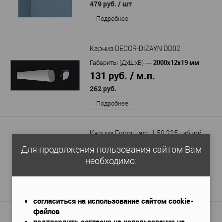
479 руб.
/ шт
Подробнее
Карниз DECOR-DIZAYN DD02
2000х12х19 мм
Габариты (ДхШхВ)
—
131 руб. / м.п.
262 руб.
Подробнее
Карниз Европласт 1.50.225 гибкий
2000x57x55 мм
Габариты (ДхШхВ)
—
Для продолжения пользования сайтом Вам
1 963 руб. / м.п.
необходимо:
3 925 руб.
Подробнее
согласиться на использование сайтом cookie-
файлов
Карниз Перфект AB128
подтвердить согласие на использование на