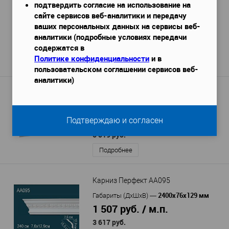
подтвердить согласие на использование на
Карниз Перфект AB117F гибкий
сайте сервисов веб-аналитики и передачу
2300х89х87 мм
Габариты (ДхШхВ)
—
ваших персональных данных на сервисы веб-
2 911 руб. / м.п.
аналитики (подробные условиях передачи
6 696 руб.
содержатся в
Политике конфиденциальности
и в
Подробнее
пользовательском соглашении сервисов веб-
аналитики)
Карниз Европласт 1.50.227
2000х73х280 мм
Габариты (ДхШхВ)
—
3 010 руб. / м.п.
Подтверждаю и согласен
6 019 руб.
Подробнее
Карниз Перфект AA095
2400х76х129 мм
Габариты (ДхШхВ)
—
1 507 руб. / м.п.
3 617 руб.