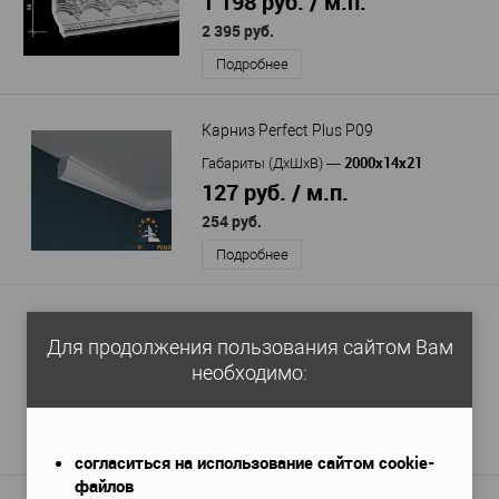
1 198 руб. / м.п.
2 395 руб.
Подробнее
Карниз Perfect Plus P09
2000х14х21
Габариты (ДхШхВ)
—
127 руб. / м.п.
254 руб.
Подробнее
Карниз Перфект AA100
Для продолжения пользования сайтом Вам
2400х71х80 мм
Габариты (ДхШхВ)
—
необходимо:
883 руб. / м.п.
2 120 руб.
Подробнее
согласиться на использование сайтом cookie-
файлов