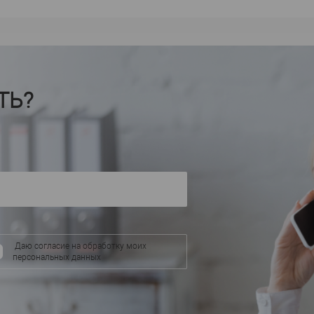
Orac decor
т Плюс
Производитель
—
Производител
C356
C21
Артикул
—
Артикул
—
Полиуретан
П
Материал
—
Материал
—
Бельгия
Бель
Страна
—
Страна
—
20
Высота, мм
—
Высота, мм
—
ТЬ?
100
Ширина, мм
—
Ширина, мм
—
В избранное
В наличии
В избранное
аличии
Даю согласие на обработку моих
персональных данных