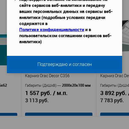
сайте сервисов веб-аналитики и передачу
В корзину
ваших персональных данных на сервисы веб-
аналитики (подробные условиях передачи
аст
Производител
содержатся в
Перфект
й
KX0
Производитель
—
Артикул
—
Политике конфиденциальности
и в
AB214
Э
Артикул
—
Материал
—
пользовательском соглашении сервисов веб-
Полиуретан
Росс
Материал
—
Страна
—
аналитики)
Китай
Страна
—
Высота, мм
—
145
Высота, мм
—
Ширина, мм
—
152
Ширина, мм
—
аличии
В избранное
Подтверждаю и согласен
В избранное
В наличии
Карниз Orac Decor C356
Карниз Orac De
5х62
2000x20x100 мм
Габариты (ДхШхВ)
—
Габариты (ДхШх
1 557 руб. / м.п.
3 892 руб. 
3 113 руб.
7 783 руб.
В корзину