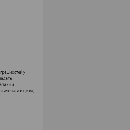
огрешностей у
ладать
апахи и
ктичности и цены,