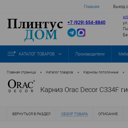
Главная
Выезд 
ad
+7 (929) 654-8840
ул
Пн
Бе
КАТАЛОГ ТОВАРОВ
Производители
Меб
•
•
•
Главная страница
Каталог товаров
Карнизы потолочные
Карниз Orac Decor C334F г
ВЕРНУТЬСЯ В РАЗДЕЛ
ОБЗОР ТОВАРА
ОПИСАНИЕ