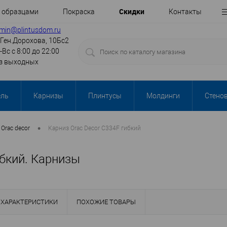
Cкидки
с образцами
Покраска
Контакты
min@plintusdom.ru
.Ген.Дорохова, 10Бс2
-Вс с 8:00 до 22:00
з выходных
ель
Карнизы
Плинтусы
Молдинги
Стено
•
Orac decor
Карниз Orac Decor C334F гибкий
ибкий. Карнизы
ХАРАКТЕРИСТИКИ
ПОХОЖИЕ ТОВАРЫ