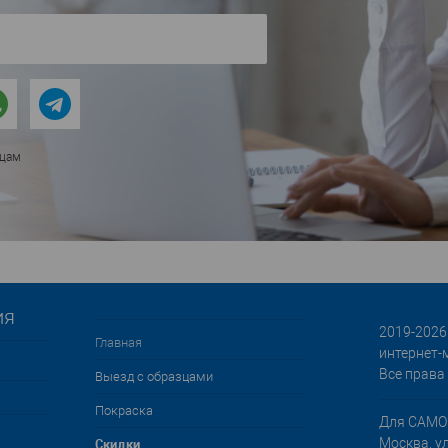
ицам
ия
2019-2026 
Главная
интернет-
Все права
Выезд с образцами
Покраска
Для САМО
Cкидки
Москва, у