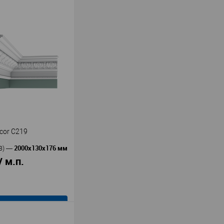
В корзину
Cosca
ь
—
05
кополимер
ия
71
69
В наличии
cor C219
2000x130x176 мм
В)
—
/ м.п.
В корзину