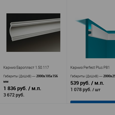
В корзину
В корзину
Перфект
Европл
Производитель
—
Производитель
—
AA354
1.50.216 гибки
Артикул
—
Артикул
—
Полиуретан
Полиуретан
Материал
—
Материал
—
Китай
Россия
Страна
—
Страна
—
37
75
Высота, мм
—
Высота, мм
—
33
67
Ширина, мм
—
Ширина, мм
—
В избранное
В наличии
В избранное
В н
Карниз Европласт 1.50.117
Карниз Perfect Plus P81
2000х105х156
2000х2
Габариты (ДхШхВ)
—
Габариты (ДхШхВ)
—
мм
539 руб. / м.п.
1 836 руб. / м.п.
1 078 руб.
/ шт
3 672 руб.
В корзину
В корзину