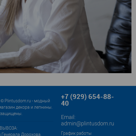
+7 (929) 654-88-
© Plintusdom.ru - модный
40
магазин декора и лепнины.
 защищены.
Email:
admin@plintusdom.ru
ВЫВОЗА:
График работы
л.Генерала Дорохова,