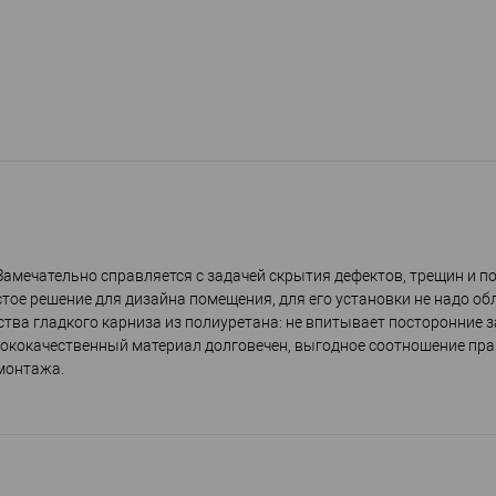
Замечательно справляется с задачей скрытия дефектов, трещин и п
стое решение для дизайна помещения, для его установки не надо об
ва гладкого карниза из полиуретана: не впитывает посторонние з
сококачественный материал долговечен, выгодное соотношение пра
монтажа.