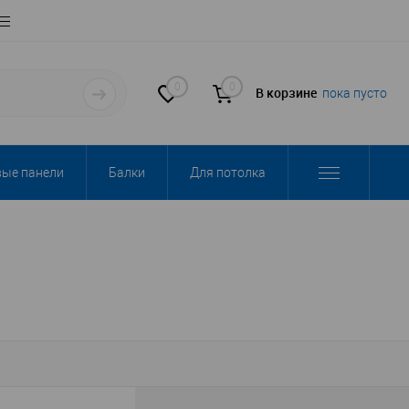
0
0
В корзине
пока пусто
вые панели
Балки
Для потолка