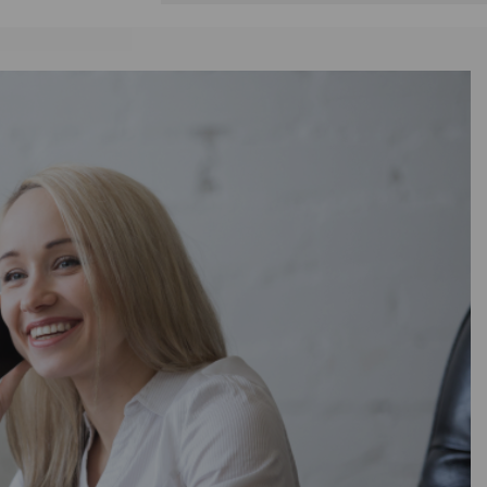
Orac decor
ь
—
9
олиуретан
гия
176
130
В наличии