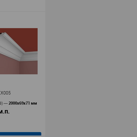
KX005
2000x69x71 мм
В)
—
м.п.