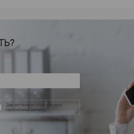
Orac decor
Производитель
—
Производител
cor
CX124F
Кар
Артикул
—
Артикул
—
Полиуретан
П
Материал
—
Материал
—
Бельгия
Коре
Страна
—
Страна
—
49
Высота, мм
—
Высота, мм
—
ТЬ?
49
Ширина, мм
—
Ширина, мм
—
В избранное
В наличии
В избранное
аличии
Даю согласие на обработку моих
персональных данных