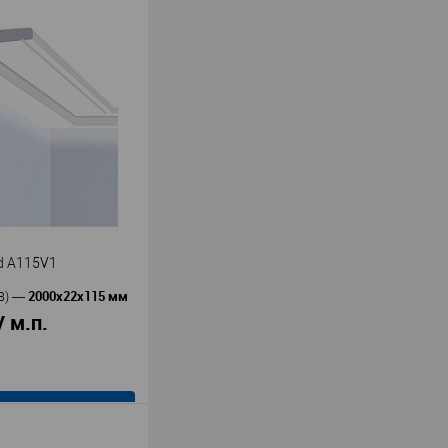
В корзину
Orac decor
ь
—
10F
олиуретан
гия
45
41
В наличии
d A115V1
2000x22x115 мм
В)
—
/ м.п.
В корзину