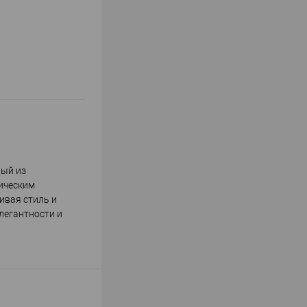
ный из
ническим
ивая стиль и
легантности и