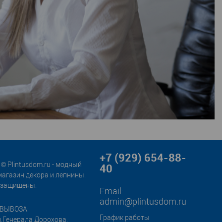
+7 (929) 654-88-
© Plintusdom.ru - модный
40
магазин декора и лепнины.
 защищены.
Email:
admin@plintusdom.ru
ВЫВОЗА:
График работы
л.Генерала Дорохова,