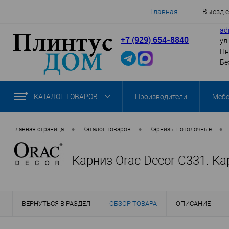
Главная
Выезд 
ad
+7 (929) 654-8840
ул
Пн
Бе
КАТАЛОГ ТОВАРОВ
Производители
Меб
•
•
•
Главная страница
Каталог товаров
Карнизы потолочные
Карниз Orac Decor C331. К
ВЕРНУТЬСЯ В РАЗДЕЛ
ОБЗОР ТОВАРА
ОПИСАНИЕ