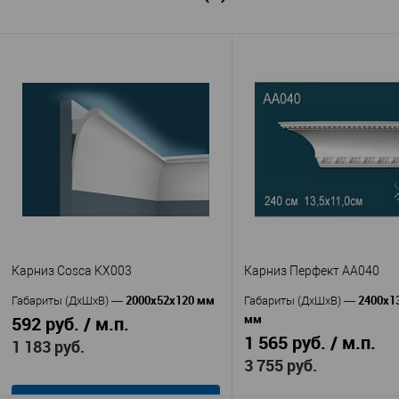
Карниз Cosca KX003
Карниз Перфект AA040
2000x52x120 мм
2400х1
Габариты (ДхШхВ)
—
Габариты (ДхШхВ)
—
мм
592 руб. / м.п.
1 565 руб. / м.п.
1 183 руб.
3 755 руб.