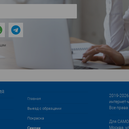
ицам
ия
2019-2026 
Главная
интернет-
Все права
Выезд с образцами
Покраска
Для САМО
Cкидки
Москва, у