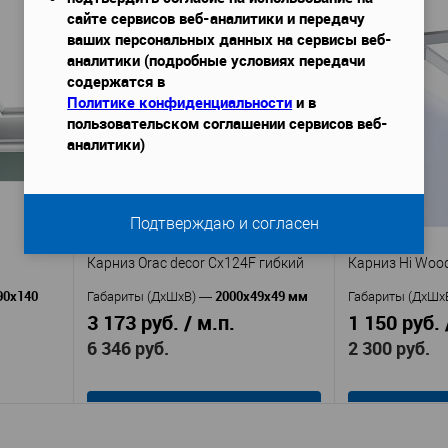
В корзину
сайте сервисов веб-аналитики и передачу
ваших персональных данных на сервисы веб-
аналитики (подробные условиях передачи
Перфект
Производитель
—
Производител
содержатся в
т
AB135F
CX1
Артикул
—
Артикул
—
Политике конфиденциальности
и в
Полиуретан
П
Материал
—
Материал
—
пользовательском соглашении сервисов веб-
Китай
Бель
Страна
—
Страна
—
аналитики)
32
Высота, мм
—
Высота, мм
—
35
Глубина, мм
—
Ширина, мм
—
В избранное
В наличии
В избранное
Подтверждаю и согласен
аличии
Карниз Orac decor Cx124F гибкий
Карниз Hi Woo
90x140
2000х49х49 мм
Габариты (ДхШхВ)
—
Габариты (ДхШх
3 173 руб. / м.п.
1 150 руб. 
6 346 руб.
2 300 руб.
В корзину