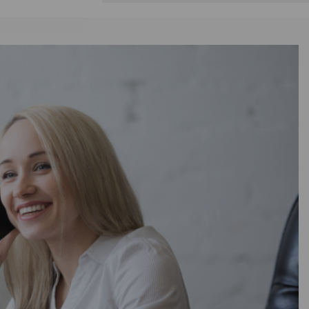
HiWood
ь
—
низ Hi Wood A115V1
олистирол
я
115
22
В наличии