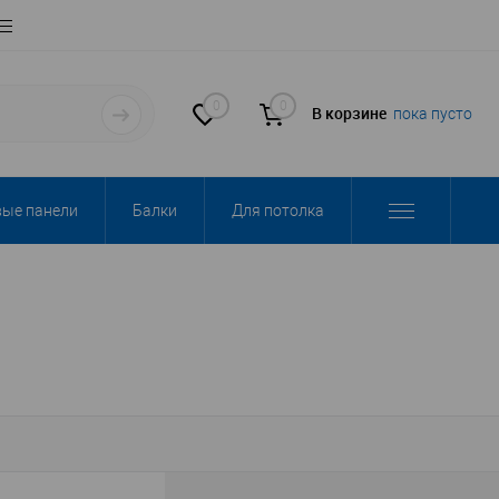
0
0
В корзине
пока пусто
вые панели
Балки
Для потолка