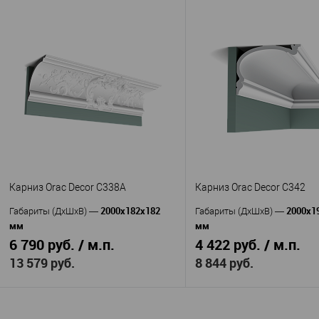
В корзину
В корзину
Cosca
Производитель
—
Перфек
KX003
Производитель
—
Артикул
—
AA040
Экополимер
Артикул
—
Материал
—
Полиуретан
Россия
Материал
—
Страна
—
Китай
120
Страна
—
Высота, мм
—
110
45
Высота, мм
—
Ширина, мм
—
135
Ширина, мм
—
В избранное
В наличии
В избранное
В н
Карниз Orac Decor C338A
Карниз Orac Decor C342
2000x182x182
2000x1
Габариты (ДхШхВ)
—
Габариты (ДхШхВ)
—
мм
мм
6 790 руб. / м.п.
4 422 руб. / м.п.
13 579 руб.
8 844 руб.
В корзину
В корзину