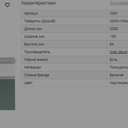
Характеристики:
Все хара
Артикул
C331
Габариты (ДхШхВ)
2000х135х
Длина, мм
2000
Ширина, мм
135
Высота, мм
64
Производитель
Orac decor
Гибкий аналог
Есть
Материал
Полиурета
Страна бренда
Бельгия
Цвет
под покра