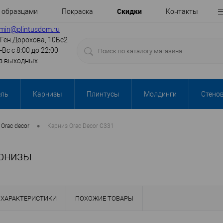
Cкидки
с образцами
Покраска
Контакты
min@plintusdom.ru
.Ген.Дорохова, 10Бс2
-Вс с 8:00 до 22:00
з выходных
ель
Карнизы
Плинтусы
Молдинги
Стено
•
Orac decor
Карниз Orac Decor C331
арнизы
ХАРАКТЕРИСТИКИ
ПОХОЖИЕ ТОВАРЫ