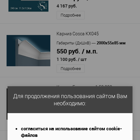
4 167 руб.
Подробнее
Карниз Cosca KX045
2000x55x85 мм
Габариты (ДхШхВ)
—
550 руб. / м.п.
1 100 руб.
/ шт
Подробнее
Карниз Европласт 1.50.209
Для продолжения пользования сайтом Вам
2000x118x150 мм
Габариты (ДхШхВ)
—
необходимо:
2 478 руб. / м.п.
4 955 руб.
Подробнее
согласиться на использование сайтом cookie-
файлов