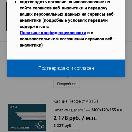
Карниз Европласт 1.50.175
подтвердить согласие на использование на
сайте сервисов веб-аналитики и передачу
2000х119х133 мм
Габариты (ДхШхВ)
—
ваших персональных данных на сервисы веб-
2 141 руб. / м.п.
аналитики (подробные условиях передачи
4 282 руб.
содержатся в
Политике конфиденциальности
и в
Подробнее
пользовательском соглашении сервисов веб-
аналитики)
Карниз Европласт 1.50.104 гибкий
2000х73х116 мм
Габариты (ДхШхВ)
—
4 073 руб. / м.п.
Подтверждаю и согласен
8 145 руб.
/ шт
Подробнее
Карниз Перфект AB154
2400х120х155 мм
Габариты (ДхШхВ)
—
2 178 руб. / м.п.
5 227 руб.