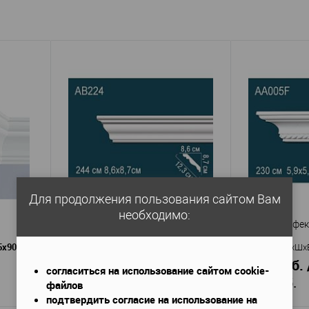
Для продолжения пользования сайтом Вам
необходимо:
Карниз Перфект AB224
Карниз Перфек
5x90 мм
2400х86х87 мм
Габариты (ДхШхВ)
—
Габариты (ДхШх
1 403 руб. / м.п.
1 799 руб. 
согласиться на использование сайтом cookie-
3 368 руб.
4 138 руб.
файлов
подтвердить согласие на использование на