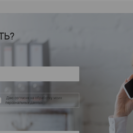
Ultrawood
Производител
Производитель
—
AB2
KX034
CR 0025
Артикул
—
Артикул
—
П
ЛДФ
Материал
—
Материал
—
Кита
Америка
Страна
—
Страна
—
ТЬ?
40
Высота, мм
—
Высота, мм
—
26
Глубина, мм
—
Ширина, мм
—
В избранное
аличии
В избранное
В наличии
Даю согласие на обработку моих
персональных данных