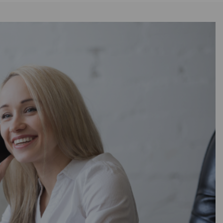
Перфект
ь
—
22
олиуретан
й
80
62
В наличии