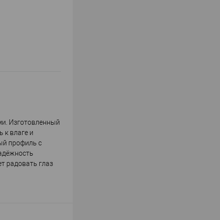
ми. Изготовленный
 к влаге и
ый профиль с
надёжность
ет радовать глаз