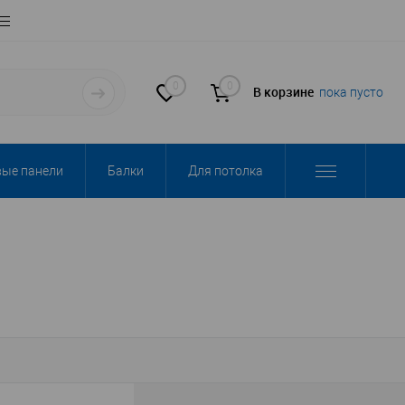
0
0
В корзине
пока пусто
вые панели
Балки
Для потолка