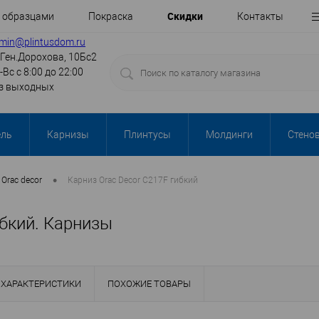
Cкидки
с образцами
Покраска
Контакты
min@plintusdom.ru
.Ген.Дорохова, 10Бс2
-Вс с 8:00 до 22:00
з выходных
ель
Карнизы
Плинтусы
Молдинги
Стено
•
Orac decor
Карниз Orac Decor C217F гибкий
ибкий. Карнизы
ХАРАКТЕРИСТИКИ
ПОХОЖИЕ ТОВАРЫ