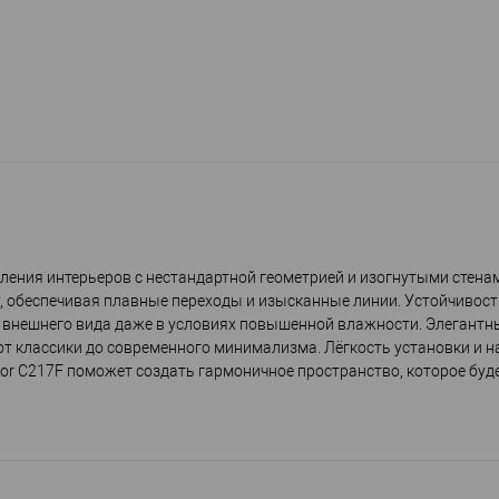
мления интерьеров с нестандартной геометрией и изогнутыми стена
, обеспечивая плавные переходы и изысканные линии. Устойчивость
 внешнего вида даже в условиях повышенной влажности. Элегантн
т классики до современного минимализма. Лёгкость установки и 
or C217F поможет создать гармоничное пространство, которое буд