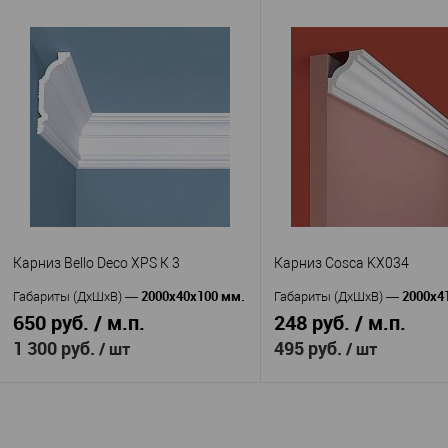
В корзину
В корзину
Перфект
HiWood
Производитель
—
Производитель
—
AB144
Карниз Hi Woo
Артикул
—
Артикул
—
Полиуретан
Полистирол
Материал
—
Материал
—
Китай
Корея
Страна
—
Страна
—
77
90
Высота, мм
—
Высота, мм
—
54
25
Глубина, мм
—
Ширина, мм
—
В избранное
В наличии
В избранное
В н
Карниз Bello Deco XPS К 3
Карниз Cosca KX034
2000х40х100 мм.
2000x4
Габариты (ДхШхВ)
—
Габариты (ДхШхВ)
—
650 руб. / м.п.
248 руб. / м.п.
1 300 руб.
495 руб.
/ шт
/ шт
В корзину
В корзину