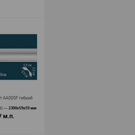
т AA005F гибкий
2300х59х59 мм
В)
—
/ м.п.