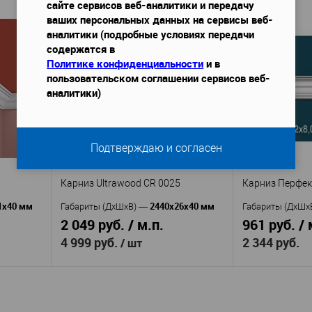
сайте сервисов веб-аналитики и передачу
ваших персональных данных на сервисы веб-
В корзину
аналитики (подробные условиях передачи
содержатся в
Перфект
Производитель
—
Производител
Политике конфиденциальности
и в
d T1090
AB224
AA0
пользовательском соглашении сервисов веб-
Артикул
—
Артикул
—
Полиуретан
П
аналитики)
Материал
—
Материал
—
Китай
Кита
Страна
—
Страна
—
87
Высота, мм
—
Высота, мм
—
86
Ширина, мм
—
Ширина, мм
—
Подтверждаю и согласен
аличии
В избранное
В наличии
В избранное
Карниз Ultrawood CR 0025
Карниз Перфек
1x40 мм
2440x26x40 мм
Габариты (ДхШхВ)
—
Габариты (ДхШх
2 049 руб. / м.п.
961 руб. / 
4 999 руб.
2 344 руб.
/ шт
В корзину