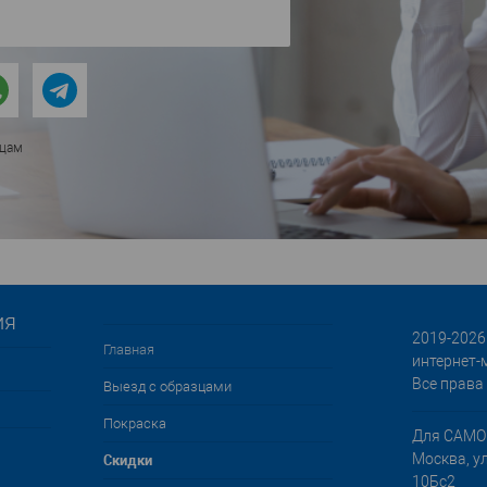
ицам
ия
2019-2026 
Главная
интернет-
Все права
Выезд с образцами
Покраска
Для САМО
Cкидки
Москва, у
10Бс2