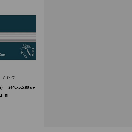
В корзину
Перфект
ь
—
05F
олиуретан
й
59
59
В наличии
т AB222
2440х62х80 мм
В)
—
м.п.
В корзину