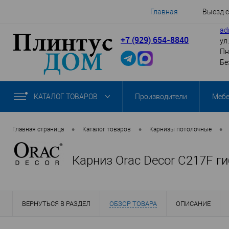
Главная
Выезд 
ad
+7 (929) 654-8840
ул
Пн
Бе
КАТАЛОГ ТОВАРОВ
Производители
Меб
•
•
•
Главная страница
Каталог товаров
Карнизы потолочные
Карниз Orac Decor C217F г
ВЕРНУТЬСЯ В РАЗДЕЛ
ОБЗОР ТОВАРА
ОПИСАНИЕ