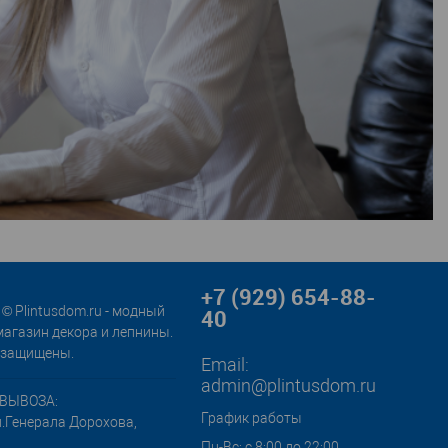
+7 (929) 654-88-
© Plintusdom.ru - модный
40
магазин декора и лепнины.
 защищены.
Email:
admin@plintusdom.ru
ВЫВОЗА:
График работы
л.Генерала Дорохова,
Пн-Вс: с 8:00 до 22:00