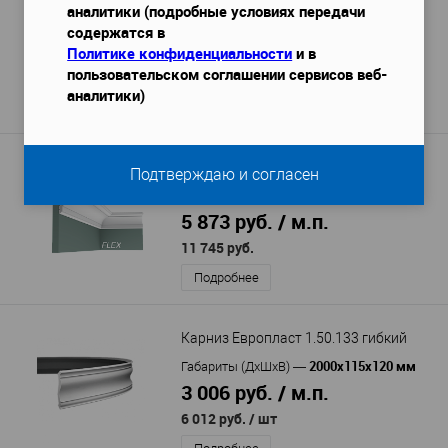
аналитики (подробные условиях передачи
2000x62x102 мм
Габариты (ДхШхВ)
—
содержатся в
1 400 руб. / м.п.
Политике конфиденциальности
и в
пользовательском соглашении сервисов веб-
2 800 руб.
аналитики)
Подробнее
Карниз Orac decor Cx127F гибкий
Подтверждаю и согласен
2000x94x94 мм
Габариты (ДхШхВ)
—
5 873 руб. / м.п.
11 745 руб.
Подробнее
Карниз Европласт 1.50.133 гибкий
2000х115х120 мм
Габариты (ДхШхВ)
—
3 006 руб. / м.п.
6 012 руб.
/ шт