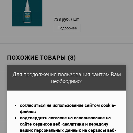
738 руб.
/ шт
Подробнее
ПОХОЖИЕ ТОВАРЫ (8)
Для продолжения пользования сайтом Вам
необходимо:
Карниз Перфект AB143
2400х51х78 мм
Габариты (ДхШхВ)
—
813 руб. / м.п.
согласиться на использование сайтом cookie-
1 950 руб.
файлов
Подробнее
подтвердить согласие на использование на
сайте сервисов веб-аналитики и передачу
ваших персональных данных на сервисы веб-
Карниз Hi Wood A101