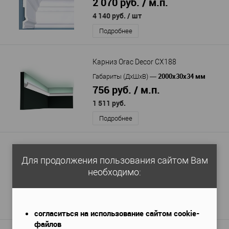
2 070 руб. / м.п.
4 140 руб.
/ шт
Подробнее
Карниз Orac Decor CX188
2000x30x34 мм
Габариты (ДхШхВ)
—
756 руб. / м.п.
1 511 руб.
Подробнее
Карниз Hi Wood A90
Для продолжения пользования сайтом Вам
2000x60x71 мм
Габариты (ДхШхВ)
—
необходимо:
495 руб. / м.п.
990 руб.
Подробнее
согласиться на использование сайтом cookie-
файлов