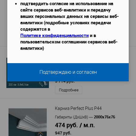
подтвердить согласие на использование на
Карниз Перфект AB122
сайте сервисов веб-аналитики и передачу
2400х118х102 мм
Габариты (ДхШхВ)
—
ваших персональных данных на сервисы веб-
1 830 руб. / м.п.
аналитики (подробные условиях передачи
содержатся в
4 391 руб.
Политике конфиденциальности
и в
Подробнее
пользовательском соглашении сервисов веб-
аналитики)
Карниз Перфект AA023F гибкий
2300х59х81 мм
Габариты (ДхШхВ)
—
2 484 руб. / м.п.
Подтверждаю и согласен
5 714 руб.
Подробнее
Карниз Perfect Plus P44
2000х76х76
Габариты (ДхШхВ)
—
474 руб. / м.п.
947 руб.