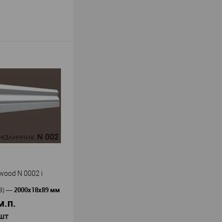
wood N 0002 i
2000х18х89 мм
В)
—
м.п.
 шт