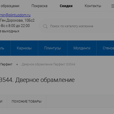
Cкидки
с образцами
Покраска
Контакты
min@plintusdom.ru
.Ген.Дорохова, 10Бс2
-Вс с 8:00 до 22:00
з выходных
ель
Карнизы
Плинтусы
Молдинги
Стено
•
Перфект
Дверное обрамление Перфект D3544
3544. Дверное обрамление
КИ
ПОХОЖИЕ ТОВАРЫ