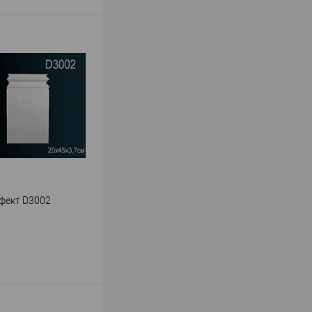
В корзину
Ultrawood
ь
—
002
ДФ
рика
89
18
В наличии
фект D3002
В корзину