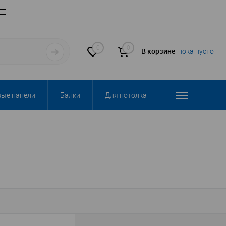
0
0
В корзине
пока пусто
вые панели
Балки
Для потолка