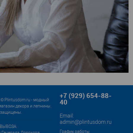
+7 (929) 654-88-
© Plintusdom.ru - модный
40
магазин декора и лепнины.
 защищены.
Email:
admin@plintusdom.ru
ВЫВОЗА:
График работы
л.Генерала Дорохова,