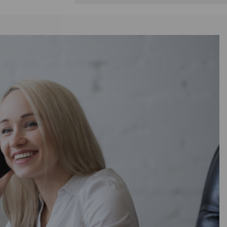
Перфект
ь
—
02
олиуретан
й
450
200
37
В наличии