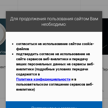
В корзину
Для продолжения пользования сайтом Вам
необходимо:
Перфект
od
Производитель
—
Производител
N1020-1
Артикул
—
N 0
Артикул
—
Полиуретан
Материал
—
Л
Материал
—
Китай
Страна
—
Аме
согласиться на использование сайтом cookie-
Страна
—
60
файлов
Высота, мм
—
Высота, мм
—
235
подтвердить согласие на использование на
Ширина, мм
—
Ширина, мм
—
сайте сервисов веб-аналитики и передачу
В избранное
В наличии
аличии
В избранное
ваших персональных данных на сервисы веб-
фект
аналитики (подробные условиях передачи
Пьедестал Перфект D3024
Пьедестал Пер
содержатся в
Политике конфиденциальности
и в
пользовательском соглашении сервисов веб-
аналитики)
2 487 руб.
2 731 руб.
В корзину