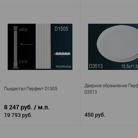
В корзину
В корзину
Перфект
Ultrawo
Производитель
—
Производитель
—
D3537
D 4400
Артикул
—
Артикул
—
Полиуретан
ЛДФ
Материал
—
Материал
—
Китай
Америка
Страна
—
Страна
—
470
250
Высота, мм
—
Высота, мм
—
420
18
Ширина, мм
—
Ширина, мм
—
120
Глубина, мм
—
В избранное
В н
В избранное
В наличии
Дверное обрамление Пер
Пьедестал Перфект D1505
D3513
8 247 руб. / м.п.
450 руб.
19 793 руб.
В корзину
В корзину