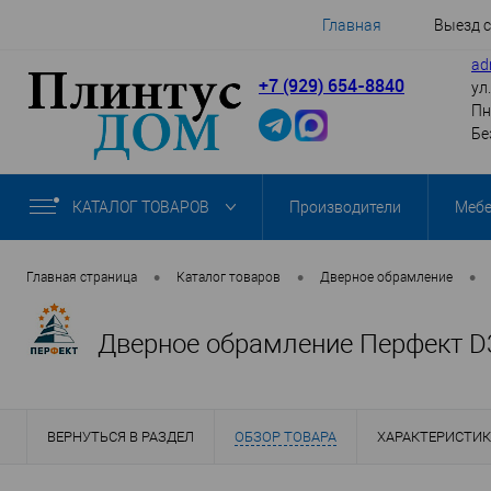
Главная
Выезд 
ad
+7 (929) 654-8840
ул
Пн
Бе
КАТАЛОГ ТОВАРОВ
Производители
Меб
•
•
•
Главная страница
Каталог товаров
Дверное обрамление
Дверное обрамление Перфект D
ВЕРНУТЬСЯ В РАЗДЕЛ
ОБЗОР ТОВАРА
ХАРАКТЕРИСТИ