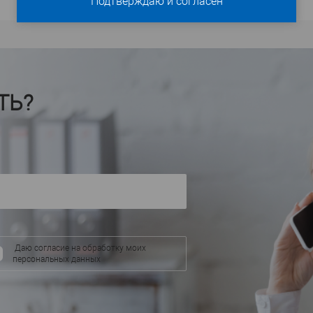
Подтверждаю и согласен
т
Перфект
Производитель
—
Производител
D3024
D30
Артикул
—
Артикул
—
Полиуретан
П
Материал
—
Материал
—
Китай
Кита
Страна
—
Страна
—
ТЬ?
158
Высота, мм
—
Высота, мм
—
335
Ширина, мм
—
Ширина, мм
—
71
Глубина, мм
—
Глубина, мм
—
аличии
В избранное
В наличии
В избранное
Даю согласие на обработку моих
персональных данных