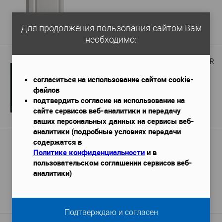
649 руб.
Для продолжения пользования сайтом Вам
Подробнее
необходимо:
Дверное обрамление Перфект D3028R
согласиться на использование сайтом cookie-
файлов
подтвердить согласие на использование на
3 078 руб.
сайте сервисов веб-аналитики и передачу
Подробнее
ваших персональных данных на сервисы веб-
аналитики (подробные условиях передачи
содержатся в
Дверной декор Ultrawood D 1085
Политике конфиденциальности
и в
85х18х155 мм
Габариты (ДхШхВ)
—
пользовательском соглашении сервисов веб-
аналитики)
949 руб.
Подробнее
Подтверждаю и согласен