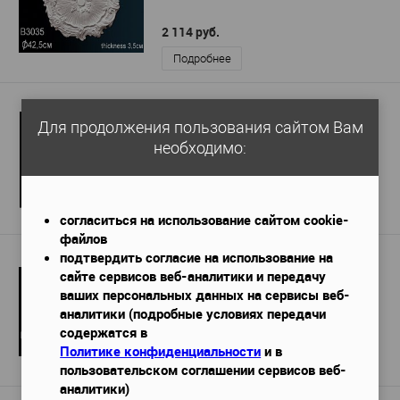
2 114 руб.
Подробнее
Розетка Европласт 1.56.040
Для продолжения пользования сайтом Вам
d-707 мм
Габариты (ДхШхВ)
—
необходимо:
7 343 руб.
Подробнее
согласиться на использование сайтом cookie-
файлов
подтвердить согласие на использование на
Розетка Перфект B3058
сайте сервисов веб-аналитики и передачу
d-457 мм
Габариты (ДхШхВ)
—
ваших персональных данных на сервисы веб-
аналитики (подробные условиях передачи
содержатся в
3 725 руб.
Политике конфиденциальности
и в
Подробнее
пользовательском соглашении сервисов веб-
аналитики)