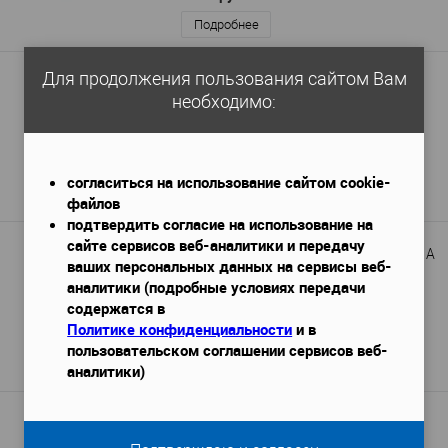
Подробнее
Для продолжения пользования сайтом Вам
Стеновая панель Hi Wood LV125 MP5
необходимо:
2700x12x120 мм
Габариты (ДхШхВ)
—
2 800 руб.
согласиться на использование сайтом cookie-
Подробнее
файлов
подтвердить согласие на использование на
сайте сервисов веб-аналитики и передачу
Стеновая панель Hi Wood LV123 S381A
ваших персональных данных на сервисы веб-
2700x12x120 мм
Габариты (ДхШхВ)
—
аналитики (подробные условиях передачи
содержатся в
Политике конфиденциальности
и в
2 800 руб.
пользовательском соглашении сервисов веб-
Подробнее
аналитики)
Стеновая панель Hi Wood LV124 W50