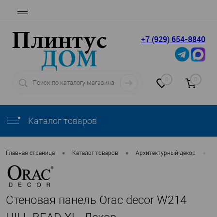
+7 (929) 654-8840
0
0
Каталог товаров
•
•
•
Главная страница
Каталог товаров
Архитектурный декор
O
Стеновая панель Orac decor W214