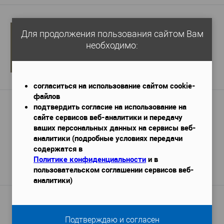
Стеновая панель Cosca RP007
Для продолжения пользования сайтом Вам
2800x12x156
Габариты (ДхШхВ)
—
необходимо:
2 370 руб.
/ шт
Подробнее
согласиться на использование сайтом cookie-
файлов
Стеновая панель Perfect Plus P167-
подтвердить согласие на использование на
2000
сайте сервисов веб-аналитики и передачу
14
Толщина, мм
—
ваших персональных данных на сервисы веб-
2000x14x200
Габариты (ДхШхВ)
—
аналитики (подробные условиях передачи
содержатся в
2 589 руб.
/ шт
Политике конфиденциальности
и в
пользовательском соглашении сервисов веб-
Подробнее
аналитики)
Балка Полиуретановая Б1 2м, цвет:
тёмная олива
2000х90х60
Габариты (ДхШхВ)
—
Подтверждаю и согласен