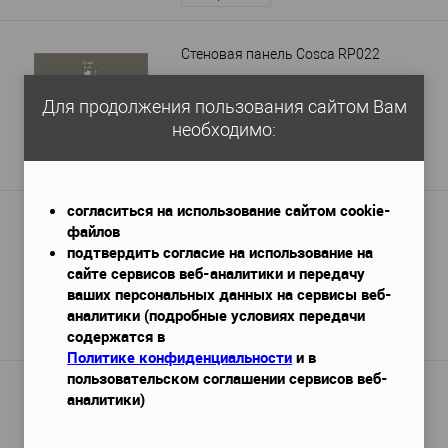
Стеновая панель Cosca RP022
2800x12x156
Габариты (ДхШхВ)
—
Для продолжения пользования сайтом Вам
необходимо:
2 370 руб.
/ шт
Подробнее
согласиться на использование сайтом cookie-
Панель стеновая Bello Deco СП14
файлов
подтвердить согласие на использование на
500х500х12 мм.
Габариты (ДхШхВ)
—
сайте сервисов веб-аналитики и передачу
ваших персональных данных на сервисы веб-
1 600 руб.
/ шт
аналитики (подробные условиях передачи
содержатся в
Подробнее
Политике конфиденциальности
и в
пользовательском соглашении сервисов веб-
Балка Полиуретановая Б4 2м, цвет:
аналитики)
Тёмный дуб
2000х200х130
Габариты (ДхШхВ)
—