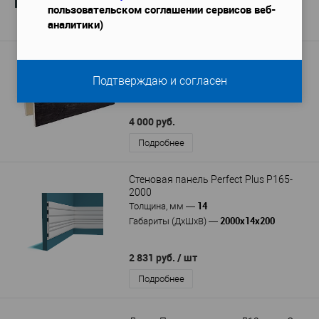
1 098 руб.
пользовательском соглашении сервисов веб-
Подробнее
аналитики)
Балка Полиуретановая Б3 2м, цвет:
Тёмная олива
Подтверждаю и согласен
2000х200х130
Габариты (ДхШхВ)
—
4 000 руб.
Подробнее
Стеновая панель Perfect Plus P165-
2000
14
Толщина, мм
—
2000x14x200
Габариты (ДхШхВ)
—
2 831 руб.
/ шт
Подробнее