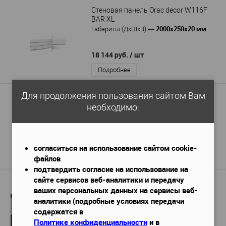
Стеновая панель Orac decor W116F
BAR XL
2000х250х20 мм
Габариты (ДхШхВ)
—
18 144 руб.
/ шт
Подробнее
Для продолжения пользования сайтом Вам
Стеновая панель Orac decor W212
VALLEY FOOP
необходимо:
2000х250х12 мм
Габариты (ДхШхВ)
—
7 162 руб.
/ шт
согласиться на использование сайтом cookie-
Подробнее
файлов
подтвердить согласие на использование на
сайте сервисов веб-аналитики и передачу
Стеновая панель DECOR-DIZAYN
ваших персональных данных на сервисы веб-
DD904, 2 м
аналитики (подробные условиях передачи
2000х10х150 мм
Габариты (ДхШхВ)
—
содержатся в
Политике конфиденциальности
и в