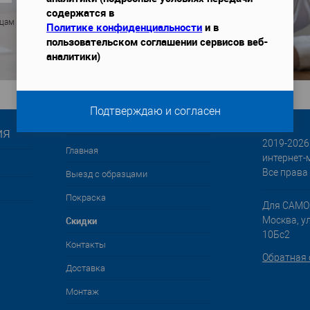
содержатся в
ицам
Политике конфиденциальности
и в
пользовательском соглашении сервисов веб-
аналитики)
Подтверждаю и согласен
ия
2019-2026 
Главная
интернет-
Все права
Выезд с образцами
Покраска
Для САМО
Cкидки
Москва, у
10Бс2
Контакты
Обратная 
Доставка
Монтаж