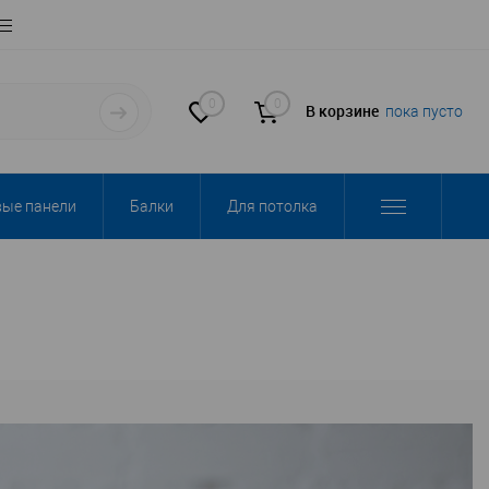
0
0
В корзине
пока пусто
вые панели
Балки
Для потолка