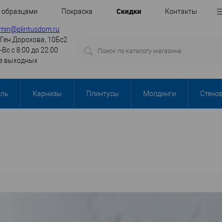
Cкидки
с образцами
Покраска
Контакты
min@plintusdom.ru
.Ген.Дорохова, 10Бс2
-Вс с 8:00 до 22:00
з выходных
ель
Карнизы
Плинтусы
Молдинги
Стено