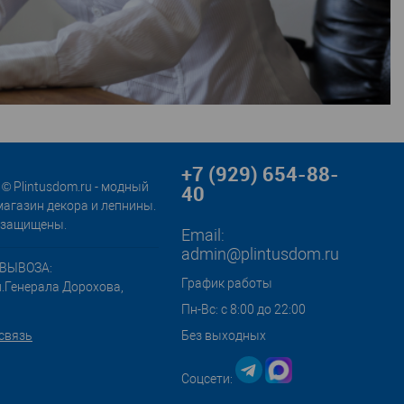
+7 (929) 654-88-
© Plintusdom.ru - модный
40
магазин декора и лепнины.
 защищены.
Email:
admin@plintusdom.ru
ВЫВОЗА:
График работы
л.Генерала Дорохова,
Пн-Вс: с 8:00 до 22:00
связь
Без выходных
Соцсети: